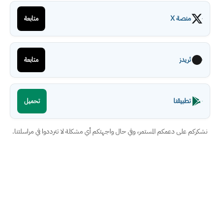
منصة X
متابعة
ثريدز
متابعة
تطبيقنا
تحميل
نشكركم على دعمكم المستمر، وفي حال واجهتكم أي مشكلة لا تترددوا في مراسلتنا.