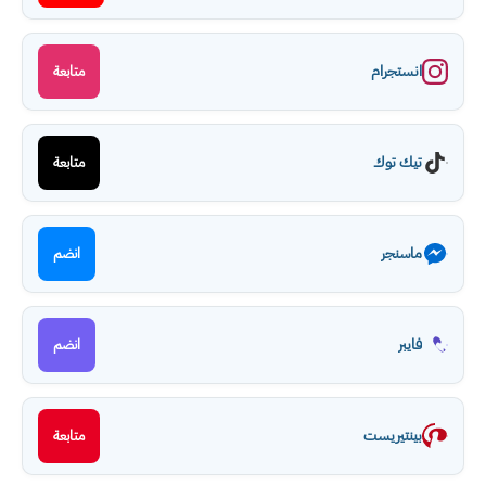
انستجرام
متابعة
تيك توك
متابعة
ماسنجر
انضم
فايبر
انضم
بينتيريست
متابعة