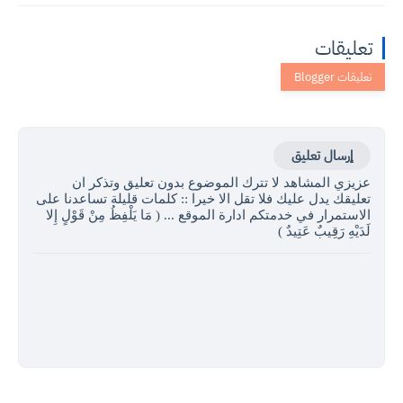
تعليقات
إرسال تعليق
عزيزي المشاهد لا تترك الموضوع بدون تعليق وتذكر ان
تعليقك يدل عليك فلا تقل الا خيرا :: كلمات قليلة تساعدنا على
الاستمرار في خدمتكم ادارة الموقع ... ( مَا يَلْفِظُ مِنْ قَوْلٍ إِلا
لَدَيْهِ رَقِيبٌ عَتِيدٌ )