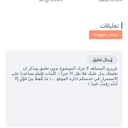
تعليقات
إرسال تعليق
عزيزي المشاهد لا تترك الموضوع بدون تعليق وتذكر ان
تعليقك يدل عليك فلا تقل الا خيرا :: كلمات قليلة تساعدنا على
الاستمرار في خدمتكم ادارة الموقع ... ( مَا يَلْفِظُ مِنْ قَوْلٍ إِلا
لَدَيْهِ رَقِيبٌ عَتِيدٌ )