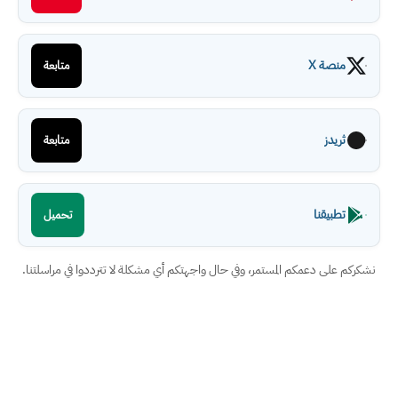
منصة X
متابعة
ثريدز
متابعة
تطبيقنا
تحميل
نشكركم على دعمكم المستمر، وفي حال واجهتكم أي مشكلة لا تترددوا في مراسلتنا.