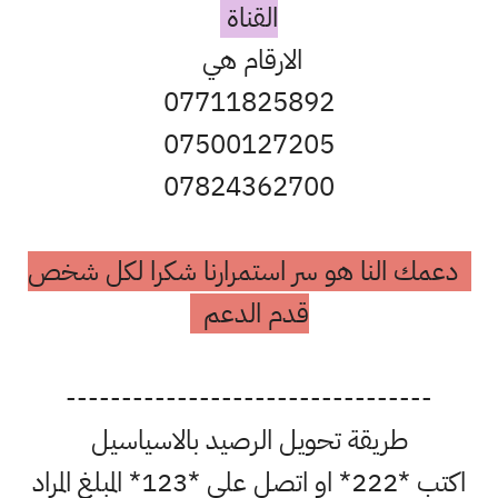
القناة
الارقام هي
07711825892
07500127205
07824362700
دعمك النا هو سر استمرارنا شكرا لكل شخص
قدم الدعم
---------------------------------
طريقة تحويل الرصيد بالاسياسيل
اكتب *222* او اتصل على *123* المبلغ المراد