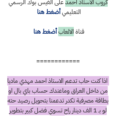
كروب الاستاذ احمد
على الفيس بوك الرسمي
التعليمي
أضغط هنا
قناة
الالعاب
أضغط هنا
============
اذا كنت حاب تدعم الاستاذ احمد مهدي ماديا
من داخل العراق وماعندك حساب باي بال او
بطاقة مصرفية تكدر تدعمنا بتحويل رصيد حته
لو بـ 1 الف دينار راح تسوي فضل كبير بتطوير