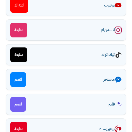
يوتيوب
اشتراك
انستجرام
متابعة
تيك توك
متابعة
ماسنجر
انضم
فايبر
انضم
بينتيريست
متابعة