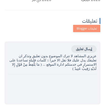
تعليقات
إرسال تعليق
عزيزي المشاهد لا تترك الموضوع بدون تعليق وتذكر ان
تعليقك يدل عليك فلا تقل الا خيرا :: كلمات قليلة تساعدنا على
الاستمرار في خدمتكم ادارة الموقع ... ( مَا يَلْفِظُ مِنْ قَوْلٍ إِلا
لَدَيْهِ رَقِيبٌ عَتِيدٌ )