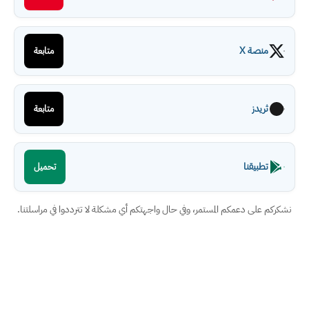
منصة X
متابعة
ثريدز
متابعة
تطبيقنا
تحميل
نشكركم على دعمكم المستمر، وفي حال واجهتكم أي مشكلة لا تترددوا في مراسلتنا.