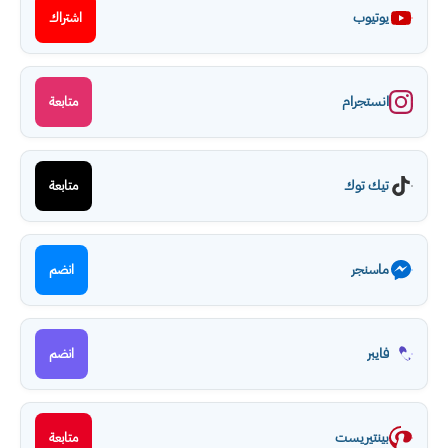
يوتيوب
اشتراك
انستجرام
متابعة
تيك توك
متابعة
ماسنجر
انضم
فايبر
انضم
بينتيريست
متابعة