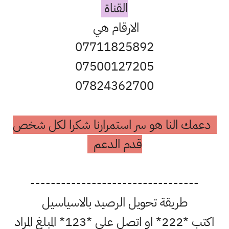
القناة
الارقام هي
07711825892
07500127205
07824362700
دعمك النا هو سر استمرارنا شكرا لكل شخص
قدم الدعم
---------------------------------
طريقة تحويل الرصيد بالاسياسيل
اكتب *222* او اتصل على *123* المبلغ المراد