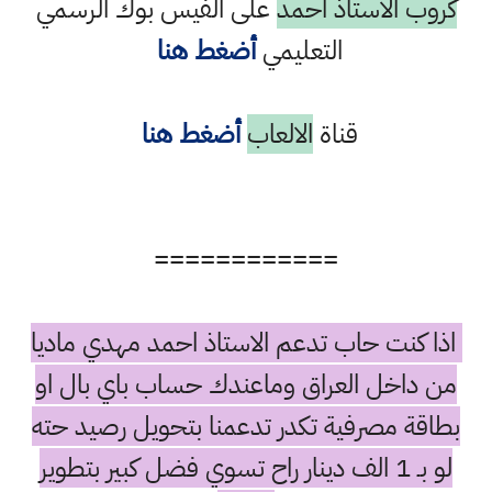
كروب الاستاذ احمد
على الفيس بوك الرسمي
التعليمي
أضغط هنا
قناة
الالعاب
أضغط هنا
============
اذا كنت حاب تدعم الاستاذ احمد مهدي ماديا
من داخل العراق وماعندك حساب باي بال او
بطاقة مصرفية تكدر تدعمنا بتحويل رصيد حته
لو بـ 1 الف دينار راح تسوي فضل كبير بتطوير