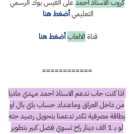
كروب الاستاذ احمد
على الفيس بوك الرسمي
التعليمي
أضغط هنا
قناة
الالعاب
أضغط هنا
============
اذا كنت حاب تدعم الاستاذ احمد مهدي ماديا
من داخل العراق وماعندك حساب باي بال او
بطاقة مصرفية تكدر تدعمنا بتحويل رصيد حته
لو بـ 1 الف دينار راح تسوي فضل كبير بتطوير