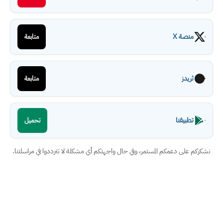
منصة X
متابعة
ثريدز
متابعة
تطبيقنا
تحميل
نشكركم على دعمكم المستمر، وفي حال واجهتكم أي مشكلة لا تترددوا في مراسلتنا.