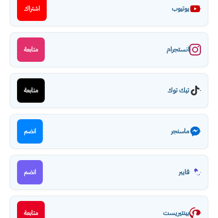
يوتيوب
اشتراك
انستجرام
متابعة
تيك توك
متابعة
ماسنجر
انضم
فايبر
انضم
بينتيريست
متابعة