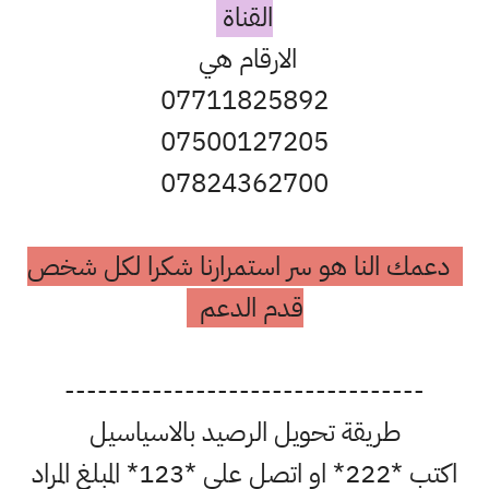
القناة
الارقام هي
07711825892
07500127205
07824362700
دعمك النا هو سر استمرارنا شكرا لكل شخص
قدم الدعم
---------------------------------
طريقة تحويل الرصيد بالاسياسيل
اكتب *222* او اتصل على *123* المبلغ المراد