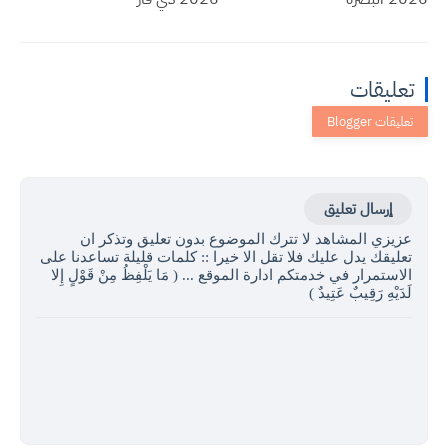
تعليقات
إرسال تعليق
عزيزي المشاهد لا تترك الموضوع بدون تعليق وتذكر ان
تعليقك يدل عليك فلا تقل الا خيرا :: كلمات قليلة تساعدنا على
الاستمرار في خدمتكم ادارة الموقع ... ( مَا يَلْفِظُ مِنْ قَوْلٍ إِلا
لَدَيْهِ رَقِيبٌ عَتِيدٌ )