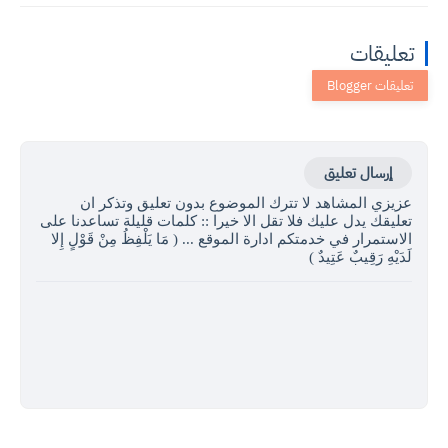
تعليقات
إرسال تعليق
عزيزي المشاهد لا تترك الموضوع بدون تعليق وتذكر ان
تعليقك يدل عليك فلا تقل الا خيرا :: كلمات قليلة تساعدنا على
الاستمرار في خدمتكم ادارة الموقع ... ( مَا يَلْفِظُ مِنْ قَوْلٍ إِلا
لَدَيْهِ رَقِيبٌ عَتِيدٌ )