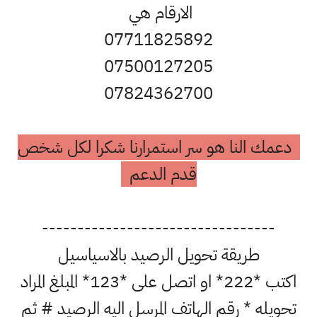
الارقام هي
07711825892
07500127205
07824362700
دعمك النا هو سر استمرارنا شكرا لكل شخص
قدم الدعم
---------------------------------
طريقة تحويل الرصيد بالاسياسيل
اكتب *222* او اتصل على *123* المبلغ المراد
تحويله * رقم الهاتف المرسل اليه الرصيد # ثم