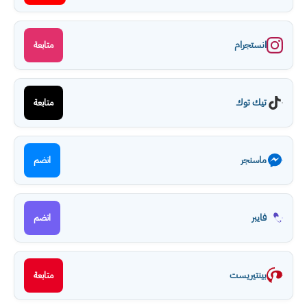
انستجرام
متابعة
تيك توك
متابعة
ماسنجر
انضم
فايبر
انضم
بينتيريست
متابعة