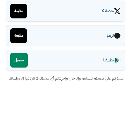
منصة X
متابعة
ثريدز
متابعة
تطبيقنا
تحميل
نشكركم على دعمكم المستمر، وفي حال واجهتكم أي مشكلة لا تترددوا في مراسلتنا.