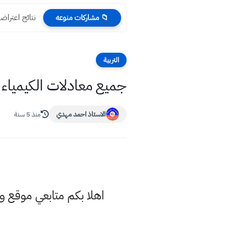
نتائج اعتراضات نين
📁 مشاركات منوعه
التربية
جميع معادلات الكيمياء للفصول ال6 الأول
الاستاذ احمد مهدي
منذ 5 سنة
اهلا بكم متابعي موقع 