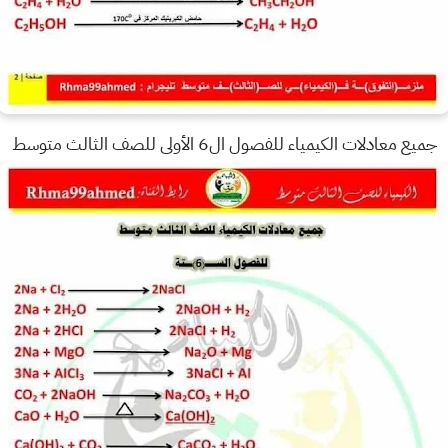
جميع معادلات الكيمياء للفصول ال6 الأولى للصف الثالث متوسط