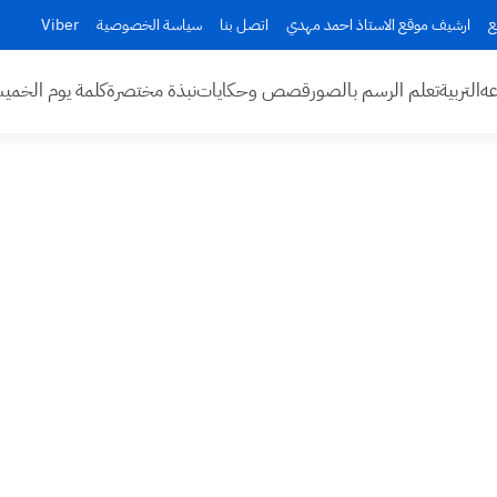
ع
ارشيف موقع الاستاذ احمد مهدي
اتصل بنا
سياسة الخصوصية
Viber
عه
التربية
تعلم الرسم بالصور
قصص وحكايات
نبذة مختصرة
كلمة يوم الخم