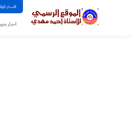
اقسام الموق
اخبار منو