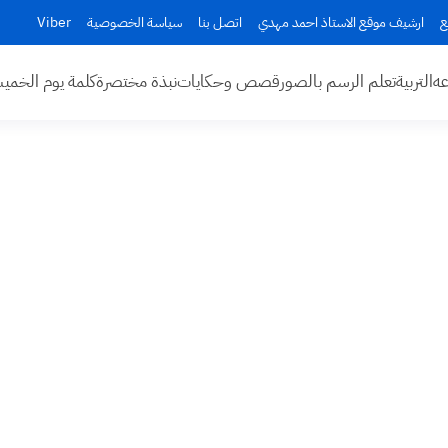
ع
ارشيف موقع الاستاذ احمد مهدي
اتصل بنا
سياسة الخصوصية
Viber
عه
التربية
تعلم الرسم بالصور
قصص وحكايات
نبذة مختصرة
كلمة يوم الخم