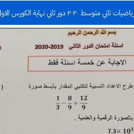
ط ٢٠٢٠ دور ثاني نهاية الكورس الاول نصف السنة