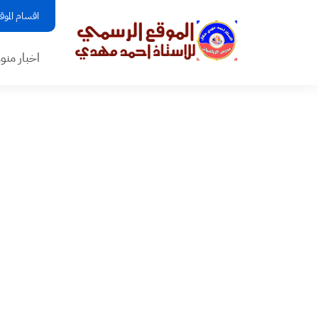
اقسام الموق
اخبار منو