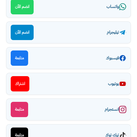
واتساب
انضم الآن
تيليجرام
انضم الآن
فيسبوك
متابعة
يوتيوب
اشتراك
انستجرام
متابعة
تيك توك
متابعة