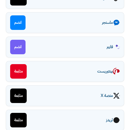
ماسنجر
انضم
فايبر
انضم
بينتيريست
متابعة
منصة X
متابعة
ثريدز
متابعة