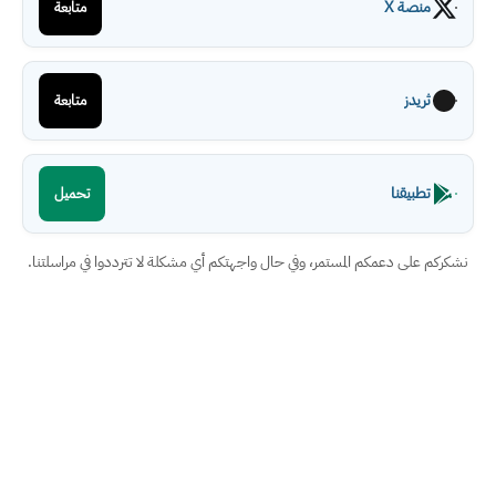
منصة X
متابعة
ثريدز
متابعة
تطبيقنا
تحميل
نشكركم على دعمكم المستمر، وفي حال واجهتكم أي مشكلة لا تترددوا في مراسلتنا.