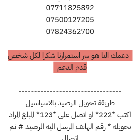
07711825892
07500127205
07824362700
دعمك النا هو سر استمرارنا شكرا لكل شخص
قدم الدعم
---------------------------------
طريقة تحويل الرصيد بالاسياسيل
اكتب *222* او اتصل على *123* المبلغ المراد
تحويله * رقم الهاتف المرسل اليه الرصيد # ثم
اتصال