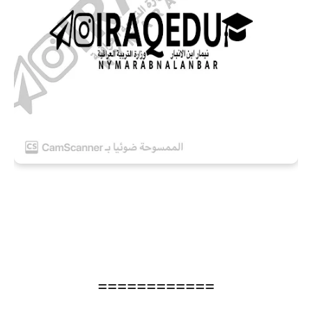
============