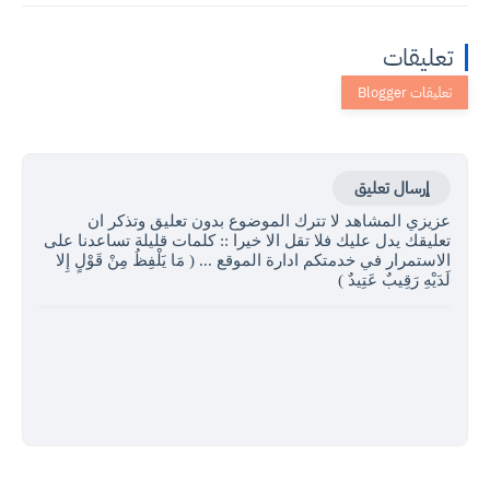
تعليقات
إرسال تعليق
عزيزي المشاهد لا تترك الموضوع بدون تعليق وتذكر ان
تعليقك يدل عليك فلا تقل الا خيرا :: كلمات قليلة تساعدنا على
الاستمرار في خدمتكم ادارة الموقع ... ( مَا يَلْفِظُ مِنْ قَوْلٍ إِلا
لَدَيْهِ رَقِيبٌ عَتِيدٌ )