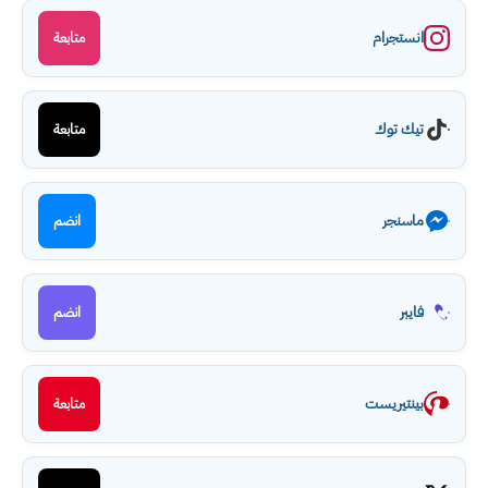
انستجرام
متابعة
تيك توك
متابعة
ماسنجر
انضم
فايبر
انضم
بينتيريست
متابعة