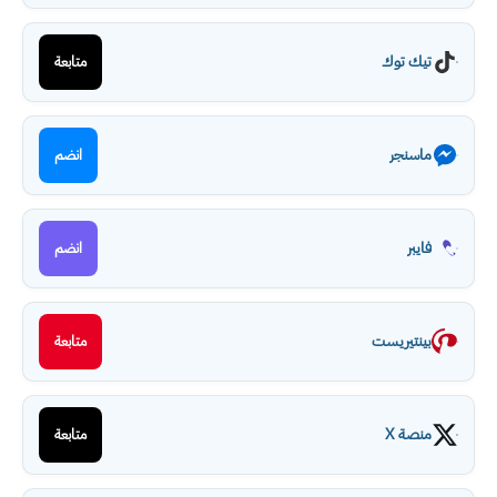
تيك توك
متابعة
ماسنجر
انضم
فايبر
انضم
بينتيريست
متابعة
منصة X
متابعة