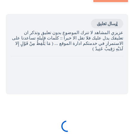
إرسال تعليق
عزيزي المشاهد لا تترك الموضوع بدون تعليق وتذكر ان
تعليقك يدل عليك فلا تقل الا خيرا :: كلمات قليلة تساعدنا على
الاستمرار في خدمتكم ادارة الموقع ... ( مَا يَلْفِظُ مِنْ قَوْلٍ إِلا
لَدَيْهِ رَقِيبٌ عَتِيدٌ )