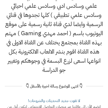
علمي وسادس ادبي وسادس علمي احيائي
وسادس علمي تطبيقي ) كلها تجدوها في قناتي
الرسمية وايضا لدي قناة ثانية رسمية على موقع
اليوتيوب باسم ( احمد مهدي Gaming ) مهتم
بهذه القناة بمجتمع يختلف عن القناة الاولى في
هذه القناة اقوم بنشر الالعاب الالكترونية بكل
انواعها اسعى لزرع البسمة في وجوهكم وتغيير
جو الدراسة
👇 انتهى الموضوع رسالة اخيرة بالأسفل 👇
لا تفوت جديد التحديثات والشروحات!
انضم الآن إلى عائلتنا عبر منصات التواصل الاجتماعي لتكون أول من