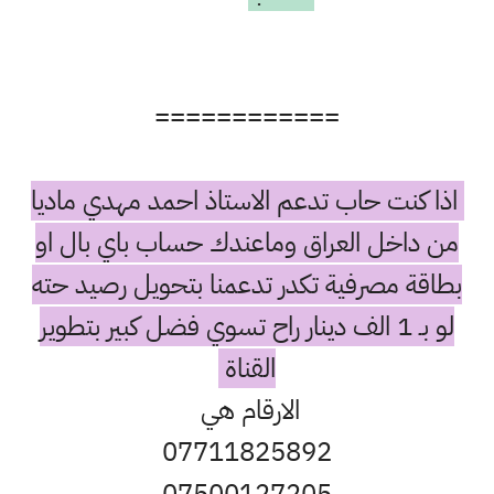
============
اذا كنت حاب تدعم الاستاذ احمد مهدي ماديا
من داخل العراق وماعندك حساب باي بال او
بطاقة مصرفية تكدر تدعمنا بتحويل رصيد حته
لو بـ 1 الف دينار راح تسوي فضل كبير بتطوير
القناة
الارقام هي
07711825892
07500127205