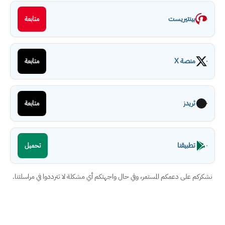
بينتيريست
متابعة
منصة X
متابعة
ثريدز
متابعة
تطبيقنا
تحميل
نشكركم على دعمكم المستمر، وفي حال واجهتكم أي مشكلة لا تترددوا في مراسلتنا.