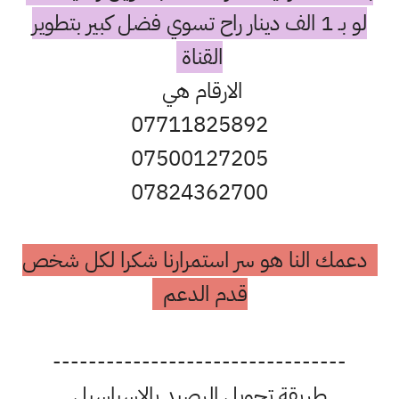
لو بـ 1 الف دينار راح تسوي فضل كبير بتطوير
القناة
الارقام هي
07711825892
07500127205
07824362700
دعمك النا هو سر استمرارنا شكرا لكل شخص
قدم الدعم
---------------------------------
طريقة تحويل الرصيد بالاسياسيل