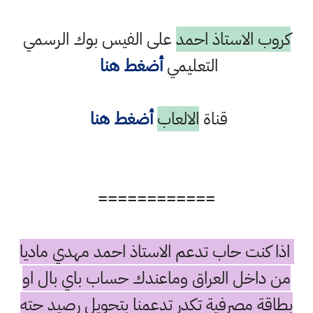
كروب الاستاذ احمد
على الفيس بوك الرسمي
التعليمي
أضغط هنا
قناة
الالعاب
أضغط هنا
============
اذا كنت حاب تدعم الاستاذ احمد مهدي ماديا
من داخل العراق وماعندك حساب باي بال او
بطاقة مصرفية تكدر تدعمنا بتحويل رصيد حته