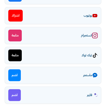
يوتيوب
اشتراك
انستجرام
متابعة
تيك توك
متابعة
ماسنجر
انضم
فايبر
انضم