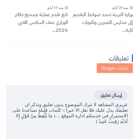
منذ 29 أيام
منذ 19 أيام
وزارة التربية تحدد ضوابط التقديم
تابع تقدم عملية تصحيح دفاتر
إلى مدارس المتميزين وثانويات
الوزاري صف السادس الادبي
كلية...
2026...
تعليقات
إرسال تعليق
عزيزي المشاهد لا تترك الموضوع بدون تعليق وتذكر ان
تعليقك يدل عليك فلا تقل الا خيرا :: كلمات قليلة تساعدنا على
الاستمرار في خدمتكم ادارة الموقع ... ( مَا يَلْفِظُ مِنْ قَوْلٍ إِلا
لَدَيْهِ رَقِيبٌ عَتِيدٌ )