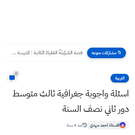
قصة السَّكِينَةُ العَمْياءُ الكاتبة : المدرسة سوسن لطيف ثانوية المتميزين...
📁 مشاركات منوعه
0
التربية
اسئلة واجوبة جغرافية ثالث متوسط
دور ثاني نصف السنة
الاستاذ احمد مهدي
منذ 4 سنة