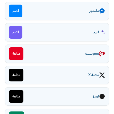
ماسنجر
انضم
فايبر
انضم
بينتيريست
متابعة
منصة X
متابعة
ثريدز
متابعة