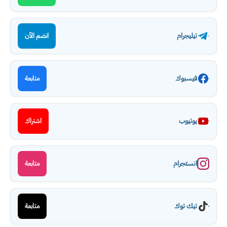
تيليجرام
انضم الآن
فيسبوك
متابعة
يوتيوب
اشتراك
انستجرام
متابعة
تيك توك
متابعة