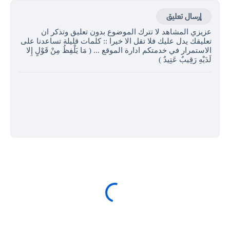
إرسال تعليق
عزيزي المشاهد لا تترك الموضوع بدون تعليق وتذكر ان
تعليقك يدل عليك فلا تقل الا خيرا :: كلمات قليلة تساعدنا على
الاستمرار في خدمتكم ادارة الموقع ... ( مَا يَلْفِظُ مِنْ قَوْلٍ إِلا
لَدَيْهِ رَقِيبٌ عَتِيدٌ )