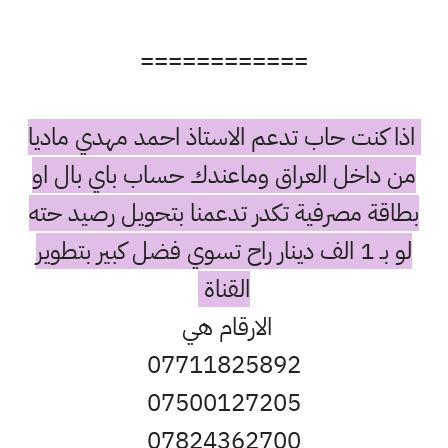
============
اذا كنت حاب تدعم الاستاذ احمد مهدي ماديا
من داخل العراق وماعندك حساب باي بال او
بطاقة مصرفية تكدر تدعمنا بتحويل رصيد حته
لو بـ 1 الف دينار راح تسوي فضل كبير بتطوير
القناة
الارقام هي
07711825892
07500127205
07824362700