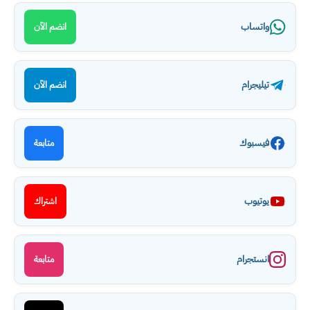
واتساب
انضم الآن
تيليجرام
انضم الآن
فيسبوك
متابعة
يوتيوب
اشتراك
انستجرام
متابعة