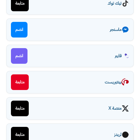
تيك توك
متابعة
ماسنجر
انضم
فايبر
انضم
بينتيريست
متابعة
منصة X
متابعة
ثريدز
متابعة