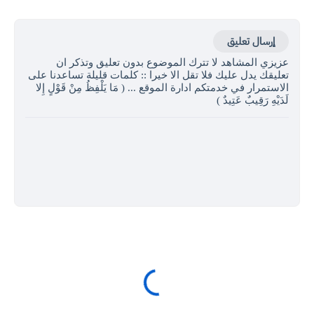
إرسال تعليق
عزيزي المشاهد لا تترك الموضوع بدون تعليق وتذكر ان
تعليقك يدل عليك فلا تقل الا خيرا :: كلمات قليلة تساعدنا على
الاستمرار في خدمتكم ادارة الموقع ... ( مَا يَلْفِظُ مِنْ قَوْلٍ إِلا
لَدَيْهِ رَقِيبٌ عَتِيدٌ )