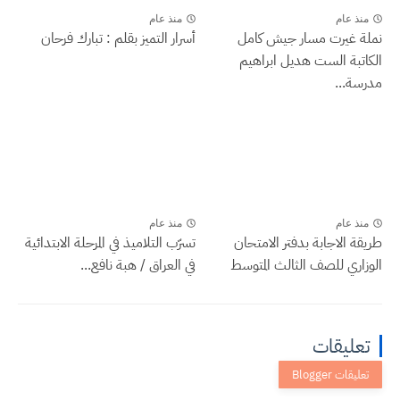
منذ عام
منذ عام
نملة غيرت مسار جيش كامل
أسرار التميز بقلم : تبارك فرحان
الكاتبة الست هديل ابراهيم
مدرسة...
منذ عام
منذ عام
طريقة الاجابة بدفتر الامتحان
تسرّب التلاميذ في المرحلة الابتدائية
الوزاري للصف الثالث المتوسط
في العراق / هبة نافع...
تعليقات