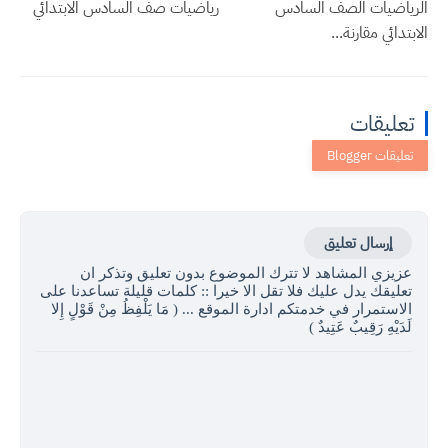
الرياضيات الصف السادس
رياضيات صف السادس الابتدائي
الابتدائي مقارنة...
تعليقات
إرسال تعليق
عزيزي المشاهد لا تترك الموضوع بدون تعليق وتذكر ان
تعليقك يدل عليك فلا تقل الا خيرا :: كلمات قليلة تساعدنا على
الاستمرار في خدمتكم ادارة الموقع ... ( مَا يَلْفِظُ مِنْ قَوْلٍ إِلا
لَدَيْهِ رَقِيبٌ عَتِيدٌ )