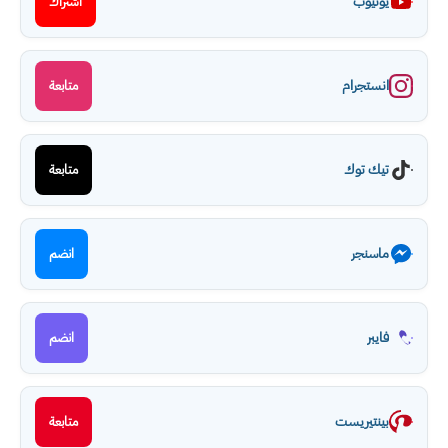
يوتيوب
اشتراك
انستجرام
متابعة
تيك توك
متابعة
ماسنجر
انضم
فايبر
انضم
بينتيريست
متابعة