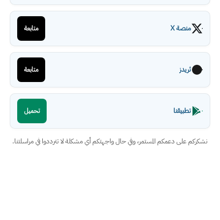
منصة X
متابعة
ثريدز
متابعة
تطبيقنا
تحميل
نشكركم على دعمكم المستمر، وفي حال واجهتكم أي مشكلة لا تترددوا في مراسلتنا.