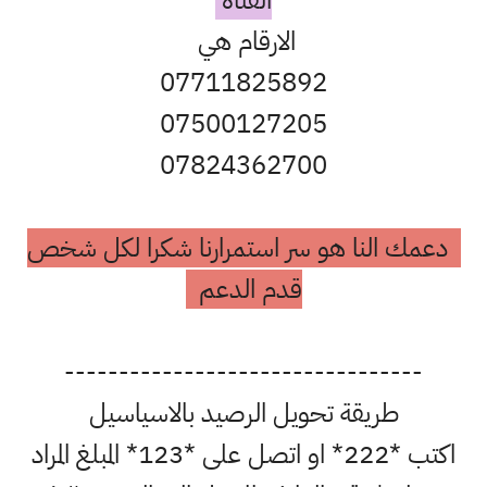
الارقام هي
07711825892
07500127205
07824362700
دعمك النا هو سر استمرارنا شكرا لكل شخص
قدم الدعم
---------------------------------
طريقة تحويل الرصيد بالاسياسيل
اكتب *222* او اتصل على *123* المبلغ المراد