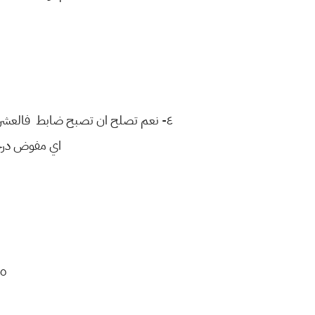
٤- نعم تصلح ان تصبح ضابط فالعشرة ا
اي مفوض درجة رابعة.. ت
٥- نعم اغلب تصنيفات المعهد دوائر حكومية يعني ادارين والقليل محل