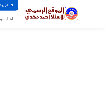
اقسام الموق
اخبار منو