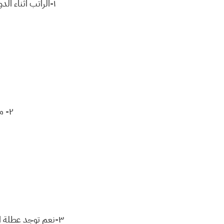
١-الراتب اثناء الدورة لا يقل عن 650.000 الف اما بعد دورة فلا يقل عن 1400.000 مليون واربعميئه
٢- مدة الدورة بالمعهد سنتان دراسيتان تقوميتان تعادل ثلاث سنوات دراسية .
٣-نعم توجد عطلة اربعة اشهر مابين السنتين والعطل الرسمية محسوبة ايضا يعني اي عطلة رسمية تنزل بيها.