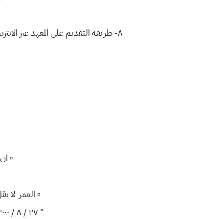
٨- طريقة التقديم على المعهد عبر الانت
▫️ ا
▫️ العمر لا يقل عن " ١٤ سنة " ولا يزيد عن " ١٩ سنة " من مو
" ٢٧ / ٨ / ٢٠٠٠ " للمدنيين وبالنسبة لمنتسبي قوى الامن الداخلي لغاية مواليد " ٢٧ / ٨ / ١٩٩٨ " .