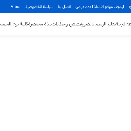
ع
ارشيف موقع الاستاذ احمد مهدي
اتصل بنا
سياسة الخصوصية
Viber
عه
التربية
تعلم الرسم بالصور
قصص وحكايات
نبذة مختصرة
كلمة يوم الخم