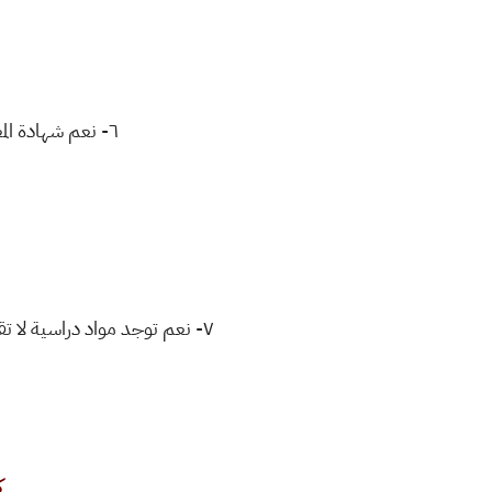
٦- نعم شهادة المعهد معادلة ويحق لك ان تقدم الى الكليات الحكومية والاهلية المسائية.. البكالوريوس..
٧- نعم توجد مواد دراسية لا تقل عن ١٢ مادة دراسية شرطوية وتربوية وكذلك اضافة الى التدريب البدني والعسكري ودورس المشاة.
ك