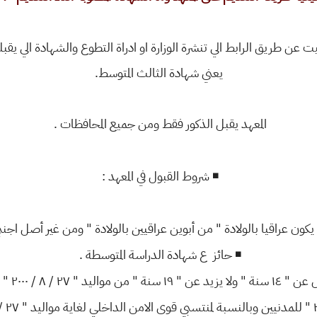
رنيت عن طريق الرابط الي تنشرة الوزارة او ادراة التطوع والشهادة الي يق
يعني شهادة الثالث المتوسط.
المعهد يقبل الذكور فقط ومن جميع المحافظات .
◾️ شروط القبول في المعهد :
ن يكون عراقيا بالولادة " من أبوين عراقيين بالولادة " ومن غير أصل اجنب
◾️ حائز ع شهادة الدراسة المتوسطة .
اليد " ٢٧ / ٨ / ٢٠٠٠ " ولغاية العمر