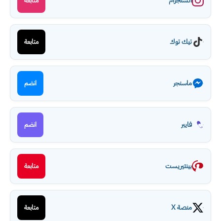
انستجرام
متابعة
تيك توك
متابعة
ماسنجر
انضم
فايبر
انضم
بينتيريست
متابعة
منصة X
متابعة