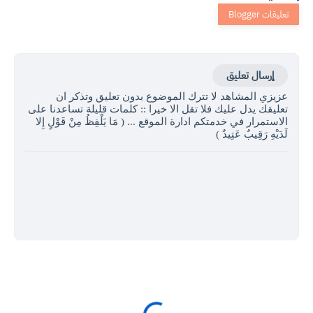
إرسال تعليق
عزيزي المشاهد لا تترك الموضوع بدون تعليق وتذكر ان
تعليقك يدل عليك فلا تقل الا خيرا :: كلمات قليلة تساعدنا على
الاستمرار في خدمتكم ادارة الموقع ... ( مَا يَلْفِظُ مِنْ قَوْلٍ إِلا
لَدَيْهِ رَقِيبٌ عَتِيدٌ )