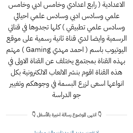
الاعدادية ( رابع اعدادي وخامس ادبي وخامس
علمي وسادس ادبي وسادس علمي احيائي
وسادس علمي تطبيقي ) كلها تجدوها في قناتي
الرسمية وايضا لدي قناة ثانية رسمية على موقع
اليوتيوب باسم ( احمد مهدي Gaming ) مهتم
بهذه القناة بمجتمع يختلف عن القناة الاولى في
هذه القناة اقوم بنشر الالعاب الالكترونية بكل
انواعها اسعى لزرع البسمة في وجوهكم وتغيير
جو الدراسة
👇 انتهى الموضوع رسالة اخيرة بالأسفل 👇
لا تفوت جديد التحديثات والشروحات!