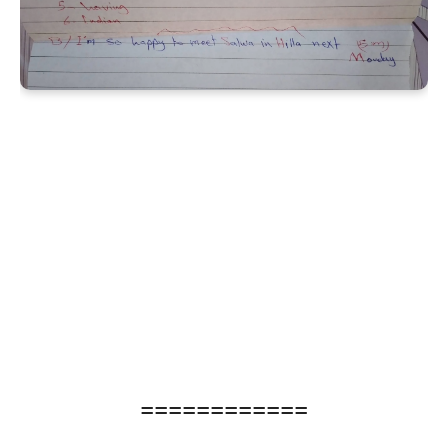
============