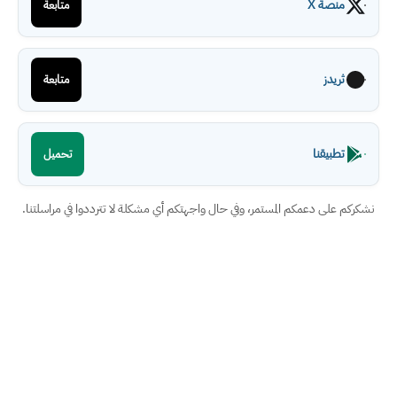
منصة X
متابعة
ثريدز
متابعة
تطبيقنا
تحميل
نشكركم على دعمكم المستمر، وفي حال واجهتكم أي مشكلة لا تترددوا في مراسلتنا.