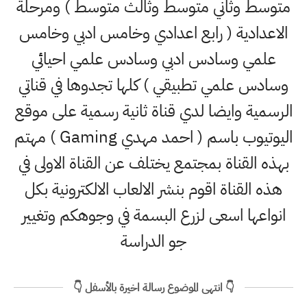
متوسط وثاني متوسط وثالث متوسط ) ومرحلة
الاعدادية ( رابع اعدادي وخامس ادبي وخامس
علمي وسادس ادبي وسادس علمي احيائي
وسادس علمي تطبيقي ) كلها تجدوها في قناتي
الرسمية وايضا لدي قناة ثانية رسمية على موقع
اليوتيوب باسم ( احمد مهدي Gaming ) مهتم
بهذه القناة بمجتمع يختلف عن القناة الاولى في
هذه القناة اقوم بنشر الالعاب الالكترونية بكل
انواعها اسعى لزرع البسمة في وجوهكم وتغيير
جو الدراسة
👇 انتهى الموضوع رسالة اخيرة بالأسفل 👇