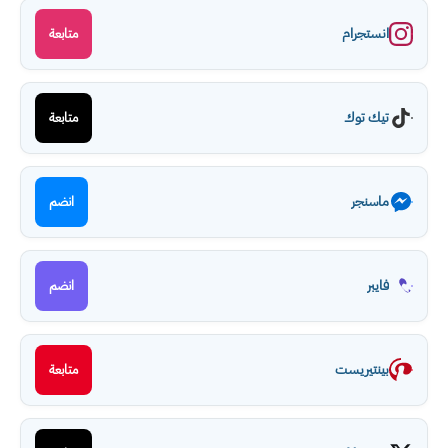
انستجرام
متابعة
تيك توك
متابعة
ماسنجر
انضم
فايبر
انضم
بينتيريست
متابعة