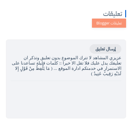
تعليقات
إرسال تعليق
عزيزي المشاهد لا تترك الموضوع بدون تعليق وتذكر ان
تعليقك يدل عليك فلا تقل الا خيرا :: كلمات قليلة تساعدنا على
الاستمرار في خدمتكم ادارة الموقع ... ( مَا يَلْفِظُ مِنْ قَوْلٍ إِلا
لَدَيْهِ رَقِيبٌ عَتِيدٌ )