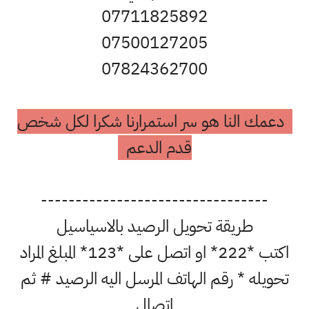
07711825892
07500127205
07824362700
دعمك النا هو سر استمرارنا شكرا لكل شخص
قدم الدعم
---------------------------------
طريقة تحويل الرصيد بالاسياسيل
اكتب *222* او اتصل على *123* المبلغ المراد
تحويله * رقم الهاتف المرسل اليه الرصيد # ثم
اتصال