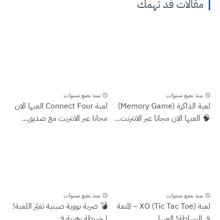
مقالات قد تهمك
منذ بضع سنوات
منذ بضع سنوات
لعبة الذاكرة (Memory Game)
لعبة Connect Four العبها الان
🧠 العبها الان مجانا عبر الانترنت...
مجانا عبر الانترنت مع صديق...
منذ بضع سنوات
منذ بضع سنوات
لعبة XO (Tic Tac Toe) – المتعة
💣 ضربة نووية صينية تغيّر اللعبة!
في البساطة! العبها...
| خريطة رهيبة في...