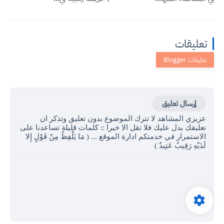
تعليقات
إرسال تعليق
عزيزي المشاهد لا تترك الموضوع بدون تعليق وتذكر ان
تعليقك يدل عليك فلا تقل الا خيرا :: كلمات قليلة تساعدنا على
الاستمرار في خدمتكم ادارة الموقع ... ( مَا يَلْفِظُ مِنْ قَوْلٍ إِلا
لَدَيْهِ رَقِيبٌ عَتِيدٌ )