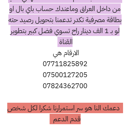
من داخل العراق وماعندك حساب باي بال او
بطاقة مصرفية تكدر تدعمنا بتحويل رصيد حته
لو بـ 1 الف دينار راح تسوي فضل كبير بتطوير
القناة
الارقام هي
07711825892
07500127205
07824362700
دعمك النا هو سر استمرارنا شكرا لكل شخص
قدم الدعم