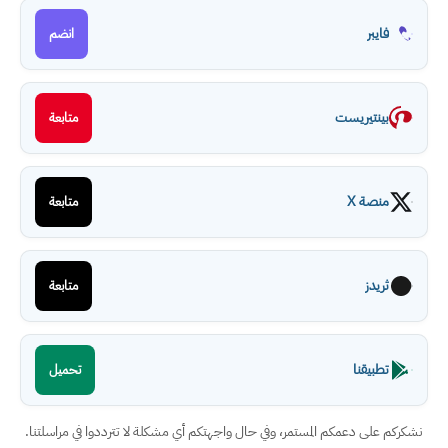
فايبر
انضم
بينتيريست
متابعة
منصة X
متابعة
ثريدز
متابعة
تطبيقنا
تحميل
نشكركم على دعمكم المستمر، وفي حال واجهتكم أي مشكلة لا تترددوا في مراسلتنا.