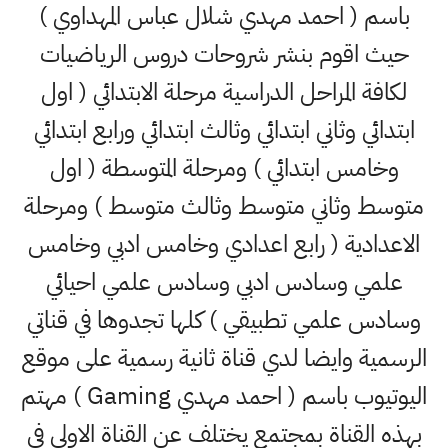
باسم ( احمد مهدي شلال عباس المهداوي )
حيث اقوم بنشر شروحات دروس الرياضيات
لكافة المراحل الدراسية مرحلة الابتدائي ( اول
ابتدائي وثاني ابتدائي وثالث ابتدائي ورابع ابتدائي
وخامس ابتدائي ) ومرحلة المتوسطة ( اول
متوسط وثاني متوسط وثالث متوسط ) ومرحلة
الاعدادية ( رابع اعدادي وخامس ادبي وخامس
علمي وسادس ادبي وسادس علمي احيائي
وسادس علمي تطبيقي ) كلها تجدوها في قناتي
الرسمية وايضا لدي قناة ثانية رسمية على موقع
اليوتيوب باسم ( احمد مهدي Gaming ) مهتم
بهذه القناة بمجتمع يختلف عن القناة الاولى في