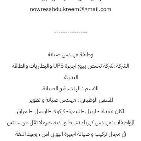
nowresabdulkreem@gmail.com
---------------
وظيفة مهندس صيانة
الشركة :شركة تختص ببيع اجهزة UPS والبطاريات والطاقة
البديلة
القسم : الهندسة و الصيانة
المسمى الوظيفي : مهندس صيانة و تطوير
المكان :بغداد - اربيل -البصرة- كركوك -الموصل -العراق
المواصفات :مهندس كهرباء نشيط و لديه خبرة لا تقل عن سنتين
في مجال تركيب و صيانة اجهزة اليو بي اس ، يجيد اللغة