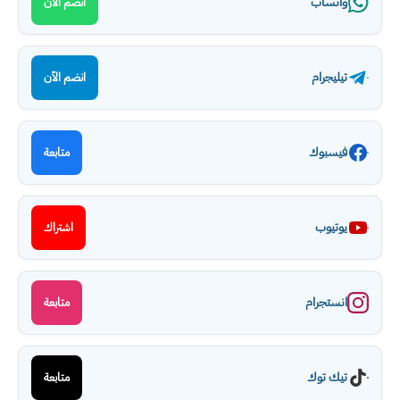
واتساب
انضم الآن
تيليجرام
انضم الآن
فيسبوك
متابعة
يوتيوب
اشتراك
انستجرام
متابعة
تيك توك
متابعة