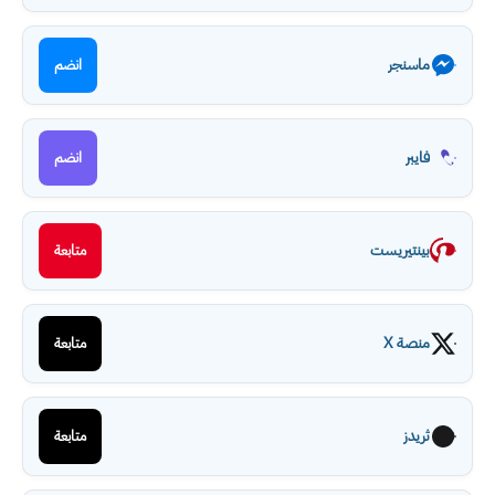
ماسنجر
انضم
فايبر
انضم
بينتيريست
متابعة
منصة X
متابعة
ثريدز
متابعة