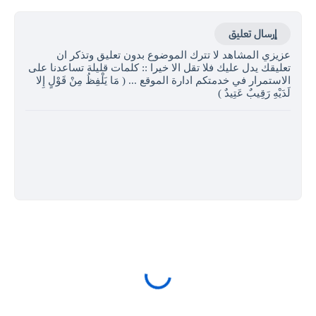
إرسال تعليق
عزيزي المشاهد لا تترك الموضوع بدون تعليق وتذكر ان
تعليقك يدل عليك فلا تقل الا خيرا :: كلمات قليلة تساعدنا على
الاستمرار في خدمتكم ادارة الموقع ... ( مَا يَلْفِظُ مِنْ قَوْلٍ إِلا
لَدَيْهِ رَقِيبٌ عَتِيدٌ )