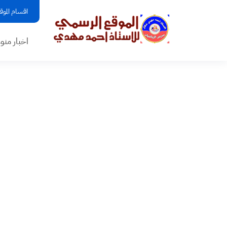
اقسام الموق
اخبار منو