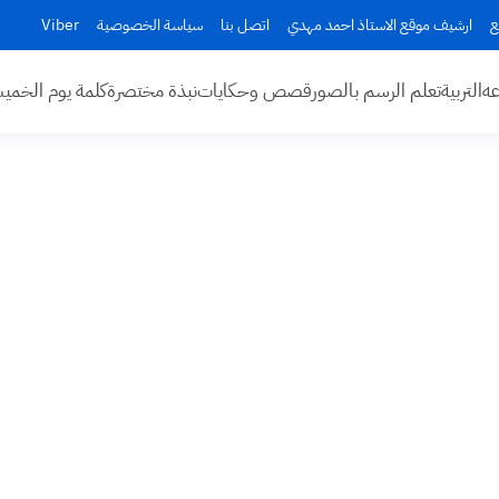
ع
ارشيف موقع الاستاذ احمد مهدي
اتصل بنا
سياسة الخصوصية
Viber
عه
التربية
تعلم الرسم بالصور
قصص وحكايات
نبذة مختصرة
كلمة يوم الخم