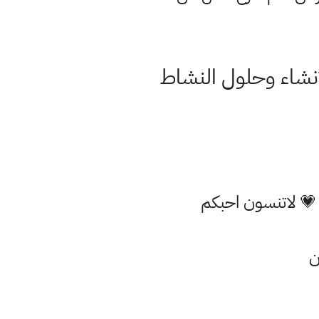
ل متوسط مع الانشاء وحلول النشاط
 💗 لاتنسون احبكم
ن