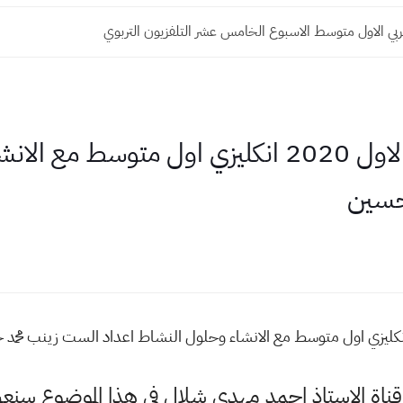
بي الاول متوسط الاسبوع الخامس عشر التلفزيون التربوي
اوراق تلخيص الكورس الاول 2020 انكليزي اول مت
حسين
وقناة الاستاذ احمد مهدي شلال في هذا الموضوع س