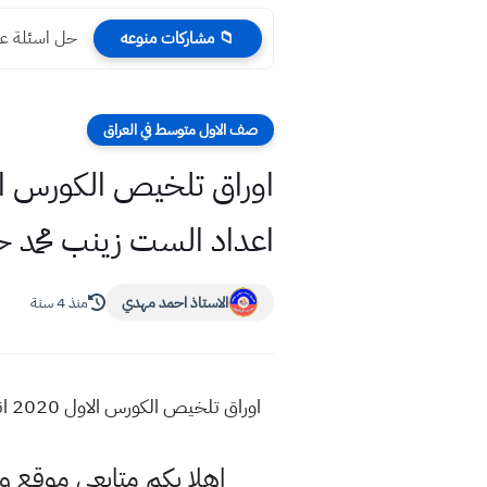
حل اسئلة عر
📁 مشاركات منوعه
صف الاول متوسط في العراق
اعداد الست زينب محمد 
الاستاذ احمد مهدي
منذ 4 سنة
اوراق تلخيص الكورس الاول 2020 انكليزي اول متوسط مع الانشاء وحلول النشاط اعداد الست زينب محمد حسين
اهلا بكم متابعي موقع 