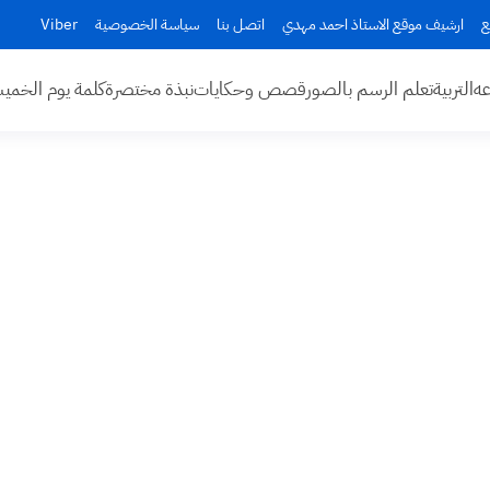
ع
ارشيف موقع الاستاذ احمد مهدي
اتصل بنا
سياسة الخصوصية
Viber
عه
التربية
تعلم الرسم بالصور
قصص وحكايات
نبذة مختصرة
كلمة يوم الخم