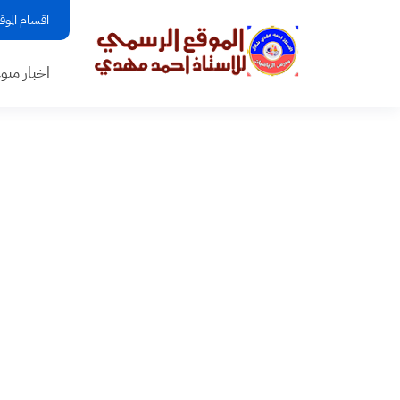
اقسام الموق
اخبار منو