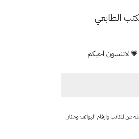
 💗 لاتنسون احبكم
ة عن المكاتب وارقام الهواتف ومكان