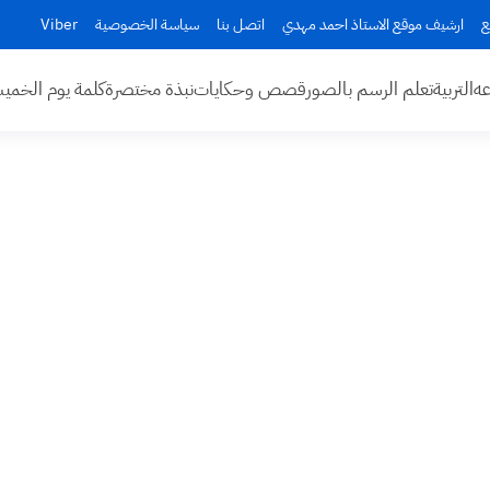
ع
ارشيف موقع الاستاذ احمد مهدي
اتصل بنا
سياسة الخصوصية
Viber
عه
التربية
تعلم الرسم بالصور
قصص وحكايات
نبذة مختصرة
كلمة يوم الخم