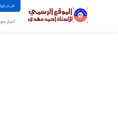
اقسام الموق
اخبار منو