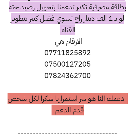
بطاقة مصرفية تكدر تدعمنا بتحويل رصيد حته
لو بـ 1 الف دينار راح تسوي فضل كبير بتطوير
القناة
الارقام هي
07711825892
07500127205
07824362700
دعمك النا هو سر استمرارنا شكرا لكل شخص
قدم الدعم
---------------------------------