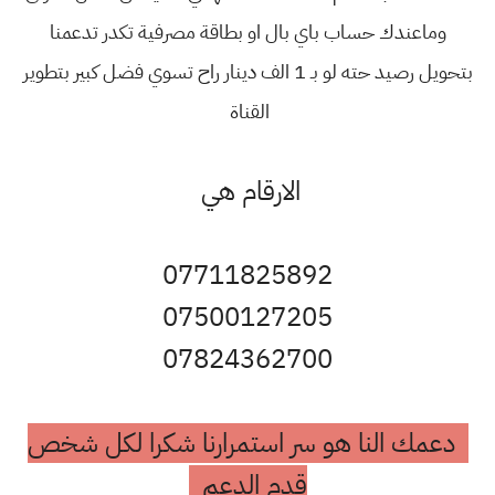
وماعندك حساب باي بال او بطاقة مصرفية تكدر تدعمنا
بتحويل رصيد حته لو بـ 1 الف دينار راح تسوي فضل كبير بتطوير
القناة
الارقام هي
07711825892
07500127205
07824362700
دعمك النا هو سر استمرارنا شكرا لكل شخص
قدم الدعم