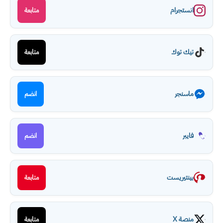
انستجرام
متابعة
تيك توك
متابعة
ماسنجر
انضم
فايبر
انضم
بينتيريست
متابعة
منصة X
متابعة