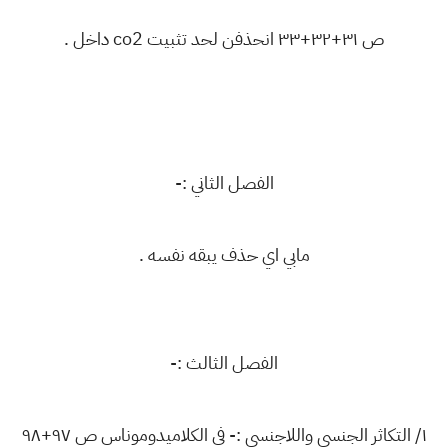
ص ٣١+٣٢+٣٣ انحذفن لحد تثبيت co2 داخل .
الفصل الثاني :-
مابي اي حذف يبقه نفسه .
الفصل الثالث :-
١/ التكاثر الجنسي واللاجنسي :- في الكلاميدوموناس ص ٩٧+٩٨