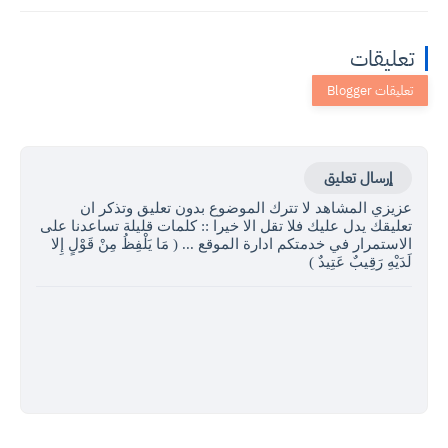
تعليقات
إرسال تعليق
عزيزي المشاهد لا تترك الموضوع بدون تعليق وتذكر ان
تعليقك يدل عليك فلا تقل الا خيرا :: كلمات قليلة تساعدنا على
الاستمرار في خدمتكم ادارة الموقع ... ( مَا يَلْفِظُ مِنْ قَوْلٍ إِلا
لَدَيْهِ رَقِيبٌ عَتِيدٌ )