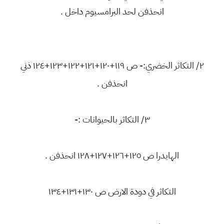
انحذفن لحد البرامسيوم داخل .
٢/ التكاثر الخضري:- ص ١١٩+١٢٠+١٢١+١٢٢+١٢٣+١٢٤ ذني
انحذفن .
٣/ التكاثر بالحيوانات :-
الهايدرا ص ١٢٥+١٢٦+١٢٧+١٢٨ انحذفن .
التكاثر في دودة الارض ص ١٣٠+١٣١+١٣٤