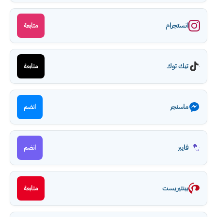
انستجرام
متابعة
تيك توك
متابعة
ماسنجر
انضم
فايبر
انضم
بينتيريست
متابعة