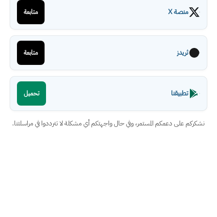
منصة X
متابعة
ثريدز
متابعة
تطبيقنا
تحميل
نشكركم على دعمكم المستمر، وفي حال واجهتكم أي مشكلة لا تترددوا في مراسلتنا.