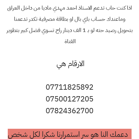
اذا كنت حاب تدعم الاستاذ احمد مهدي ماديا من داخل العراق
وماعندك حساب باي بال او بطاقة مصرفية تكدر تدعمنا
بتحويل رصيد حته لو بـ 1 الف دينار راح تسوي فضل كبير بتطوير
القناة
الارقام هي
07711825892
07500127205
07824362700
دعمك النا هو سر استمرارنا شكرا لكل شخص