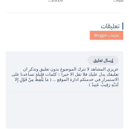
تعليقات
إرسال تعليق
عزيزي المشاهد لا تترك الموضوع بدون تعليق وتذكر ان
تعليقك يدل عليك فلا تقل الا خيرا :: كلمات قليلة تساعدنا على
الاستمرار في خدمتكم ادارة الموقع ... ( مَا يَلْفِظُ مِنْ قَوْلٍ إِلا
لَدَيْهِ رَقِيبٌ عَتِيدٌ )