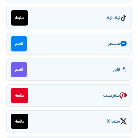
تيك توك
متابعة
ماسنجر
انضم
فايبر
انضم
بينتيريست
متابعة
منصة X
متابعة