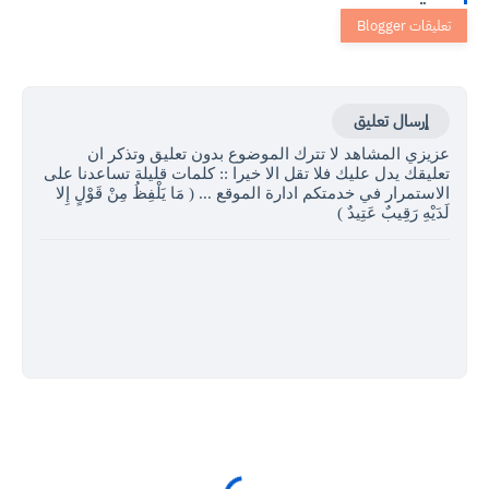
إرسال تعليق
عزيزي المشاهد لا تترك الموضوع بدون تعليق وتذكر ان
تعليقك يدل عليك فلا تقل الا خيرا :: كلمات قليلة تساعدنا على
الاستمرار في خدمتكم ادارة الموقع ... ( مَا يَلْفِظُ مِنْ قَوْلٍ إِلا
لَدَيْهِ رَقِيبٌ عَتِيدٌ )