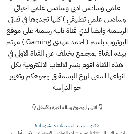
علمي وسادس ادبي وسادس علمي احيائي
وسادس علمي تطبيقي ) كلها تجدوها في قناتي
الرسمية وايضا لدي قناة ثانية رسمية على موقع
اليوتيوب باسم ( احمد مهدي Gaming ) مهتم
بهذه القناة بمجتمع يختلف عن القناة الاولى في
هذه القناة اقوم بنشر الالعاب الالكترونية بكل
انواعها اسعى لزرع البسمة في وجوهكم وتغيير
جو الدراسة
👇 انتهى الموضوع رسالة اخيرة بالأسفل 👇
لا تفوت جديد التحديثات والشروحات!
انضم الآن إلى عائلتنا عبر منصات التواصل الاجتماعي لتكون أول من