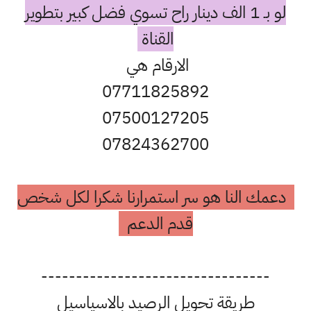
لو بـ 1 الف دينار راح تسوي فضل كبير بتطوير
القناة
الارقام هي
07711825892
07500127205
07824362700
دعمك النا هو سر استمرارنا شكرا لكل شخص
قدم الدعم
---------------------------------
طريقة تحويل الرصيد بالاسياسيل