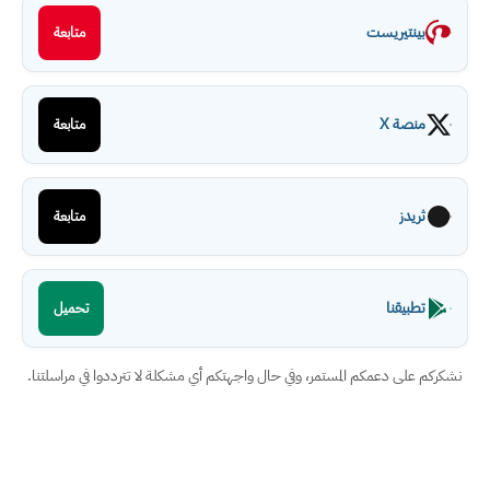
بينتيريست
متابعة
منصة X
متابعة
ثريدز
متابعة
تطبيقنا
تحميل
نشكركم على دعمكم المستمر، وفي حال واجهتكم أي مشكلة لا تترددوا في مراسلتنا.