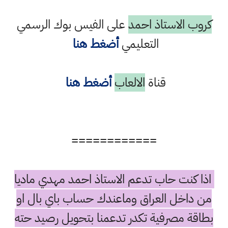
كروب الاستاذ احمد
على الفيس بوك الرسمي
التعليمي
أضغط هنا
قناة
الالعاب
أضغط هنا
============
اذا كنت حاب تدعم الاستاذ احمد مهدي ماديا
من داخل العراق وماعندك حساب باي بال او
بطاقة مصرفية تكدر تدعمنا بتحويل رصيد حته