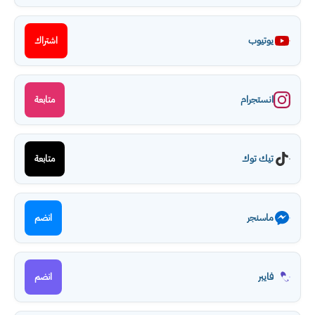
يوتيوب
اشتراك
انستجرام
متابعة
تيك توك
متابعة
ماسنجر
انضم
فايبر
انضم