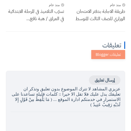
منذ عام
منذ عام
طريقة الاجابة بدفتر الامتحان
تسرّب التلاميذ في المرحلة الابتدائية
الوزاري للصف الثالث المتوسط
في العراق / هبة نافع...
تعليقات
إرسال تعليق
عزيزي المشاهد لا تترك الموضوع بدون تعليق وتذكر ان
تعليقك يدل عليك فلا تقل الا خيرا :: كلمات قليلة تساعدنا على
الاستمرار في خدمتكم ادارة الموقع ... ( مَا يَلْفِظُ مِنْ قَوْلٍ إِلا
لَدَيْهِ رَقِيبٌ عَتِيدٌ )