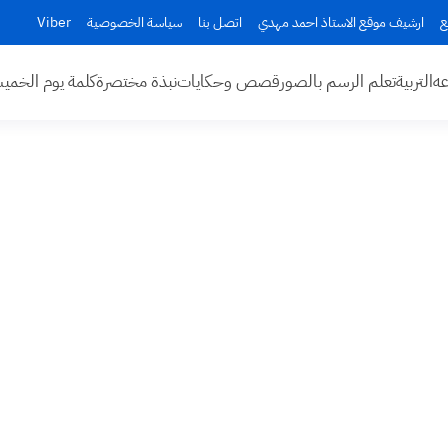
ع
ارشيف موقع الاستاذ احمد مهدي
اتصل بنا
سياسة الخصوصية
Viber
عه
التربية
تعلم الرسم بالصور
قصص وحكايات
نبذة مختصرة
كلمة يوم الخم