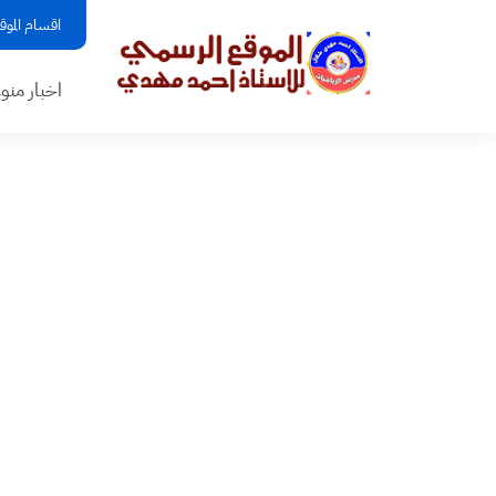
اقسام الموق
اخبار منو