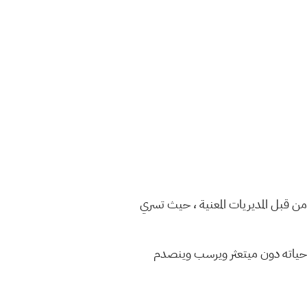
ُ من قبل المديريات المعنية ، حيث تسري
حياته دون ميتعثر ويرسب وينصدم