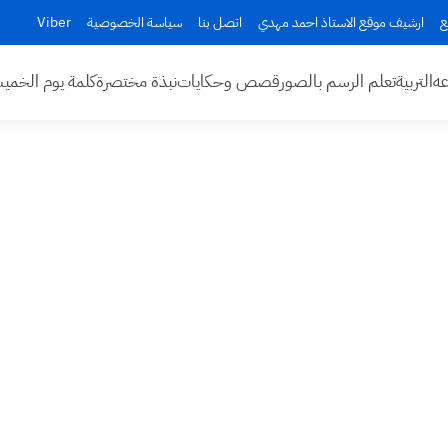
ع
ارشيف موقع الاستاذ احمد مهدي
اتصل بنا
سياسة الخصوصية
Viber
عه
التربية
تعلم الرسم بالصور
قصص وحكايات
نبذة مختصرة
كلمة يوم الخم