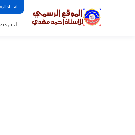
اقسام الموق
اخبار منو