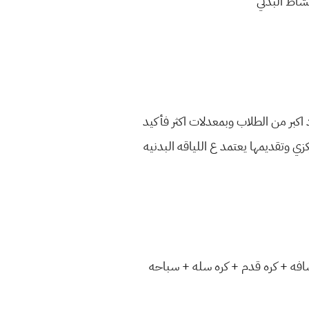
نشاط البدني
 ممعدل 58 لكن يرتفع في حال تقديم عدد اكبر من الطلاب وبمعدلات اكثر فأكيد
كزي وتقديمها يعتمد ع اللياقه البدنيه
افه + كره قدم + كره سله + سباحه