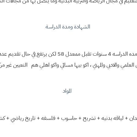
تعليم في مجال الرياضه والتربيه البدنيه وما يتصل بها من مجالات ال
الشهادة ومدة الدراسة
الشهاده بكالوريوس تربيه رياضيه ، مده الدراسه 4 سنوات تقبل
العلمي والادبي والمهني ، اكو بيها مسائي واكو اهلي هم التعيين غير مر
المواد
دان + لياقه بدنيه + تشريح + حاسوب + فلسفه + تاريخ رياضي + كش