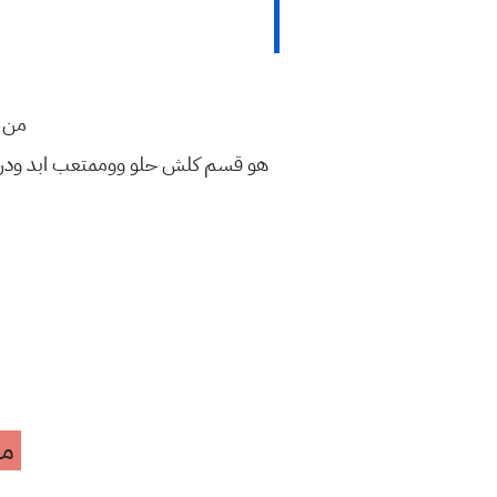
من ت
هو قسم كلش حلو ووممتعب ابد ودراست
مه