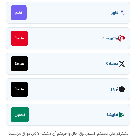
فايبر
انضم
بينتيريست
متابعة
منصة X
متابعة
ثريدز
متابعة
تطبيقنا
تحميل
نشكركم على دعمكم المستمر، وفي حال واجهتكم أي مشكلة لا تترددوا في مراسلتنا.