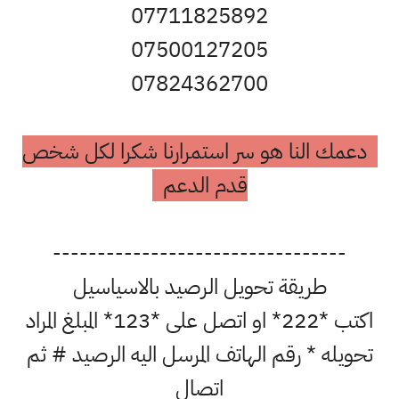
07711825892
07500127205
07824362700
دعمك النا هو سر استمرارنا شكرا لكل شخص
قدم الدعم
---------------------------------
طريقة تحويل الرصيد بالاسياسيل
اكتب *222* او اتصل على *123* المبلغ المراد
تحويله * رقم الهاتف المرسل اليه الرصيد # ثم
اتصال