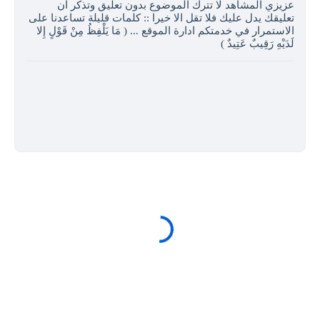
عزيزي المشاهد لا تترك الموضوع بدون تعليق وتذكر ان
تعليقك يدل عليك فلا تقل الا خيرا :: كلمات قليلة تساعدنا على
الاستمرار في خدمتكم ادارة الموقع ... ( مَا يَلْفِظُ مِنْ قَوْلٍ إِلا
لَدَيْهِ رَقِيبٌ عَتِيدٌ )