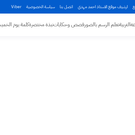
ع
ارشيف موقع الاستاذ احمد مهدي
اتصل بنا
سياسة الخصوصية
Viber
عه
التربية
تعلم الرسم بالصور
قصص وحكايات
نبذة مختصرة
كلمة يوم الخم