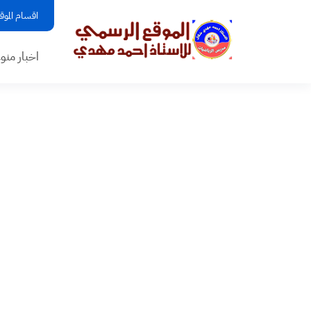
اقسام الموق
اخبار منو