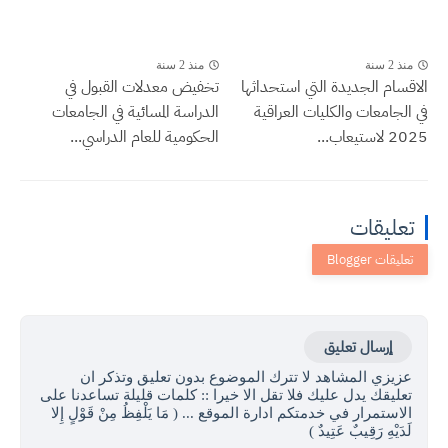
منذ 2 سنة
منذ 2 سنة
الاقسام الجديدة التي استحداثها
تخفيض معدلات القبول في
في الجامعات والكليات العراقية
الدراسة المسائية في الجامعات
2025 لاستيعاب...
الحكومية للعام الدراسي...
تعليقات
إرسال تعليق
عزيزي المشاهد لا تترك الموضوع بدون تعليق وتذكر ان
تعليقك يدل عليك فلا تقل الا خيرا :: كلمات قليلة تساعدنا على
الاستمرار في خدمتكم ادارة الموقع ... ( مَا يَلْفِظُ مِنْ قَوْلٍ إِلا
لَدَيْهِ رَقِيبٌ عَتِيدٌ )