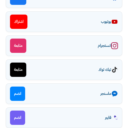
يوتيوب
اشتراك
انستجرام
متابعة
تيك توك
متابعة
ماسنجر
انضم
فايبر
انضم