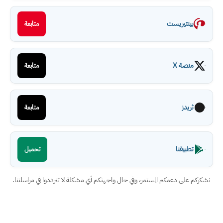
بينتيريست
متابعة
منصة X
متابعة
ثريدز
متابعة
تطبيقنا
تحميل
نشكركم على دعمكم المستمر، وفي حال واجهتكم أي مشكلة لا تترددوا في مراسلتنا.