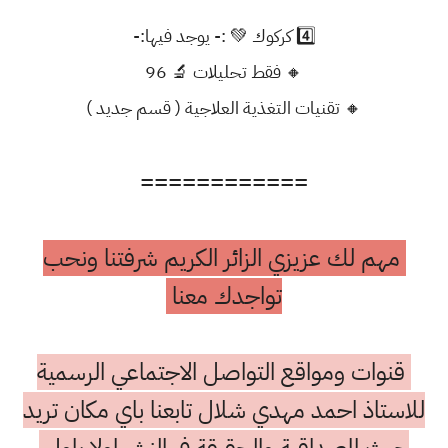
4️⃣ كركوك 💚 :- يوجد فيها:-
🔸 فقط تحليلات 🔬 96
🔸 تقنيات التغذية العلاجية ( قسم جديد )
============
مهم لك عزيزي الزائر الكريم شرفتنا ونحب
تواجدك معنا
قنوات ومواقع التواصل الاجتماعي الرسمية
للاستاذ احمد مهدي شلال تابعنا باي مكان تريد