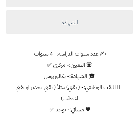
الشهادة
✍️ عدد سنوات الدراسة:- 4 سنوات
💟 التعيين:- مركزي ✅
🎓 الشهادة:- بكالوريوس
👨‍⚕️ اللقب الوظيفي:- ( تقني) مثلاً ( تقني تخدير او تقني
اشعة...)
🖤 مسائي:- يوجد ✅