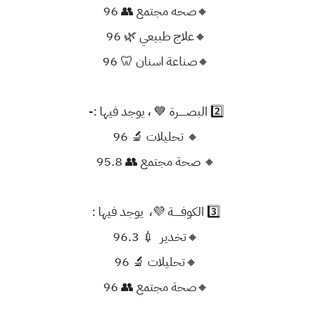
🔸صحه مجتمع 👥 96
🔸علاج طبيعي 🌿 96
🔸صناعة اسنان 🦷 96
2️⃣ البصـــــرة 💙 ، يوجد فيها :-
🔸 تحليلات 🔬 96
🔸 صحة مجتمع 👥 95.8
3️⃣ الكوفـــــة 💜، يوجد فيها :
🔸تخدير 💉 96.3
🔸تحليلات 🔬 96
🔸صحة مجتمع 👥 96