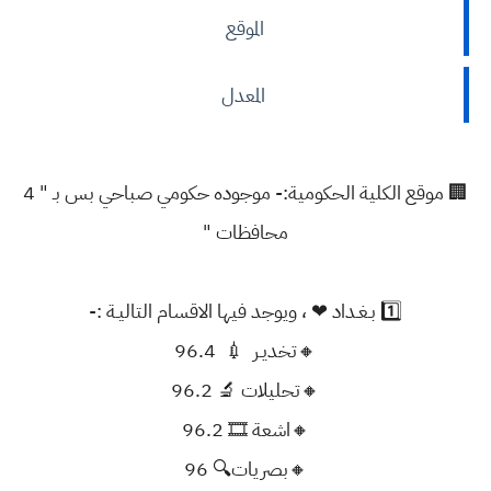
الموقع
المعدل
🏢 موقع الكلية الحكومية:- موجوده حكومي صباحي بس بـ " 4
محافظات "
1️⃣ بـغـداد ❤ ، ويوجد فيها الاقسام التاليـة :-
🔸تخديـر 💉 96.4
🔸تحليلات 🔬 96.2
🔸اشعة 🎞 96.2
🔸بصريات🔍 96