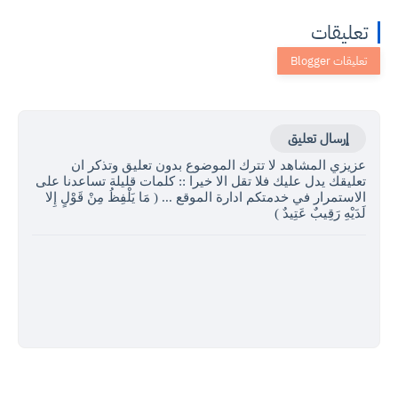
تعليقات
إرسال تعليق
عزيزي المشاهد لا تترك الموضوع بدون تعليق وتذكر ان
تعليقك يدل عليك فلا تقل الا خيرا :: كلمات قليلة تساعدنا على
الاستمرار في خدمتكم ادارة الموقع ... ( مَا يَلْفِظُ مِنْ قَوْلٍ إِلا
لَدَيْهِ رَقِيبٌ عَتِيدٌ )