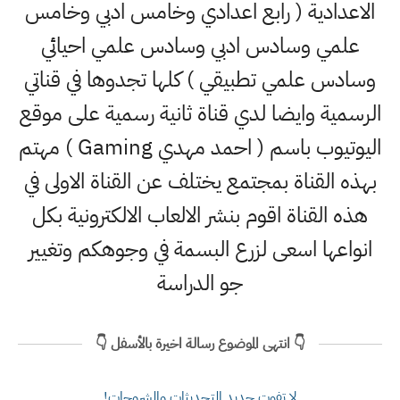
الاعدادية ( رابع اعدادي وخامس ادبي وخامس
علمي وسادس ادبي وسادس علمي احيائي
وسادس علمي تطبيقي ) كلها تجدوها في قناتي
الرسمية وايضا لدي قناة ثانية رسمية على موقع
اليوتيوب باسم ( احمد مهدي Gaming ) مهتم
بهذه القناة بمجتمع يختلف عن القناة الاولى في
هذه القناة اقوم بنشر الالعاب الالكترونية بكل
انواعها اسعى لزرع البسمة في وجوهكم وتغيير
جو الدراسة
👇 انتهى الموضوع رسالة اخيرة بالأسفل 👇
لا تفوت جديد التحديثات والشروحات!