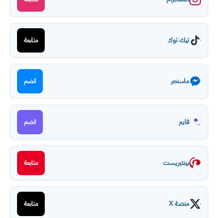
تيك توك
متابعة
ماسنجر
انضم
فايبر
انضم
بينتيريست
متابعة
منصة X
متابعة