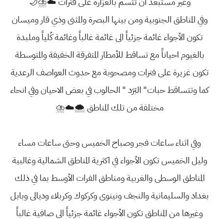
وغير مستبعد ان تتسم بالغزارة على فترات ☁️⛈🌙
وفي المناطق الجنوبية ومن بينها البصرة والمثنى وذي قار وميسان
تكون الأجواء غائمة جزئياً الى غائمة غالباً وغائمة كُلياً وملبدة
بالغيوم احياناً مع تساقط للأمطار المتفرقة الخفيفة والمتوسطة
تكون غزيرة على فترات ومصحوبة مع حدوث العواصف الرعدية
كما وتتساقط حبات" البَرَد " الحالوب في بعض الاحيان وفي انحاء
مختلفة من تلك المناطق 🌨☁️⛈
وفي اثناء ساعات فجر وصباح الخميس وحتى ساعات مساء
وليل الخميس تكون الأجواء في اكثرية المناطق الشمالية وغالبية
المناطق الوسطى والغربية ومناطق الفرات الأوسط بما في ذلك
بغداد والسليمانية والنجف ونينوى وكركوك وكربلاء وديالى وبابل
وغيرها من المناطق تكون الأجواء غائمة جزئياً الى صافية غالباً