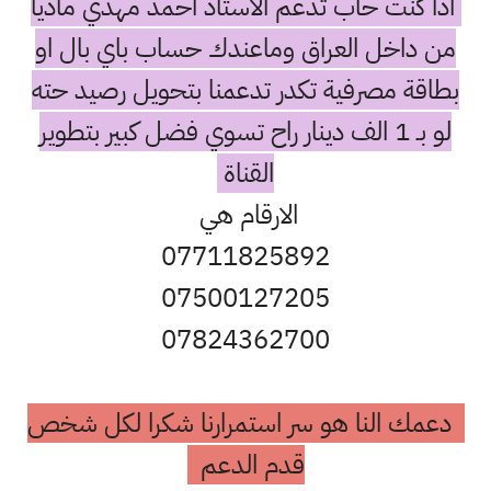
اذا كنت حاب تدعم الاستاذ احمد مهدي ماديا
من داخل العراق وماعندك حساب باي بال او
بطاقة مصرفية تكدر تدعمنا بتحويل رصيد حته
لو بـ 1 الف دينار راح تسوي فضل كبير بتطوير
القناة
الارقام هي
07711825892
07500127205
07824362700
دعمك النا هو سر استمرارنا شكرا لكل شخص
قدم الدعم