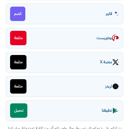
فايبر
انضم
بينتيريست
متابعة
منصة X
متابعة
ثريدز
متابعة
تطبيقنا
تحميل
نشكركم على دعمكم المستمر، وفي حال واجهتكم أي مشكلة لا تترددوا في مراسلتنا.