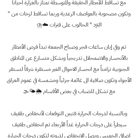
مع تساقط للأمطار الخفيفة والمتوسطة تمتاز بالغزارة احياناً
وتكون مصحوبة بالعواصف الرعدية وربما تساقط لزخات من "
البَرَد " الحالوب على فترات ☁️⛈
ثم وفي إبان ساعات فجر وصباح الجمعة تبدأ فرص الأمطار
بالأنحسار والاضمحلال تدريجياً وبشكل متسارع عن المناطق
الجنوبية تزامناً مع انحسار الاحوال الغير مستقرة شرقاً لتستقر
الأجواء وتكون صافية الى غائمة جزئياً ومشمسة في عموم العراق
مع تشكل للضباب في بعض الأقسام 🌦🌤🌫
وبالنسبة لدرجات الحرارة فتبين التوقعات لأنخفاض طفيف
سيطرأ على درجات الحرارة غداً الأربعاء ثم انخفاض طفيف
اضافي الخميس ويصل الانخفاض لذروته لتكون درجات الحرارة