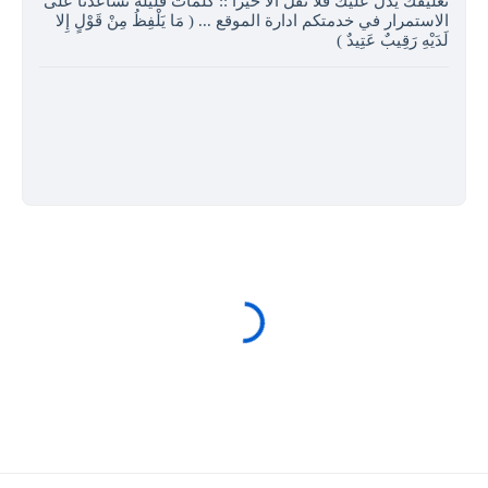
تعليقك يدل عليك فلا تقل الا خيرا :: كلمات قليلة تساعدنا على
الاستمرار في خدمتكم ادارة الموقع ... ( مَا يَلْفِظُ مِنْ قَوْلٍ إِلا
لَدَيْهِ رَقِيبٌ عَتِيدٌ )