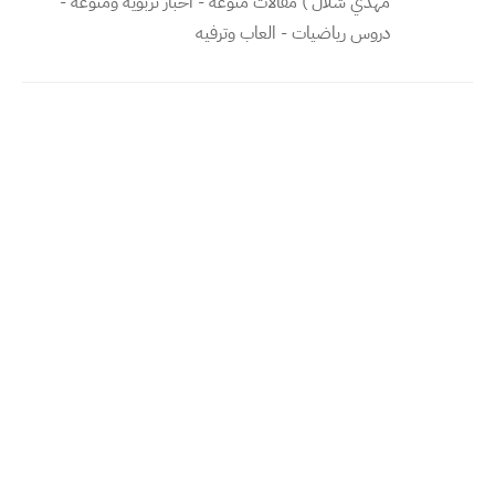
مهدي شلال ) مقالات منوعه - اخبار تربويه ومنوعه -
دروس رياضيات - العاب وترفيه