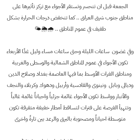
الجمعة قبل ان تنحسر وتستقر الأجواء مع تركز تأثيرها على
مناطق جنوب شرق العراق .. كما تنخفض درجات الحرارة بشكل
طفيف في عموم المناطق .. 🌧🌦🌤
وفي غضون ساعات الليلة وحتى ساعات مساء وليل غدًا الأربعاء
تكون الأجواء في عموم المناطق الشمالية والوسطى والغربية
ومناطق الفرات الأوسط بما فيها العاصمة بغداد وصلاح الدين
وديالى وبابل ونينوى والقادسية وأربيل ودهوك وكربلاء والنجف
والأنبار وواسط تكون الأجواء غائمة جزئياً واحياناً غائمة غالباً
وتتهيأ الفرصة على فترات لتساقط أمطار خفيفة متفرقة تكون
متوسطة احياناً ومصحوبة بالبرق والرعد بين تارةً واخرى