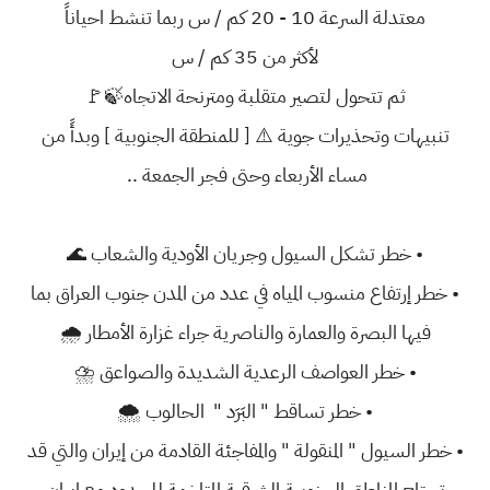
معتدلة السرعة 10 - 20 كم / س ربما تنشط احياناً
لأكثر من 35 كم / س
ثم تتحول لتصير متقلبة ومترنحة الاتجاه🍃🚩
تنبيهات وتحذيرات جوية ⚠️ [ للمنطقة الجنوبية ] وبدأً من
مساء الأربعاء وحتى فجر الجمعة ..
• خطر تشكل السيول وجريان الأودية والشعاب 🌊
• خطر إرتفاع منسوب المياه في عدد من المدن جنوب العراق بما
فيها البصرة والعمارة والناصرية جراء غزارة الأمطار 🌧
• خطر العواصف الرعدية الشديدة والصواعق ⛈
• خطر تساقط " البَرَد " الحالوب 🌨
• خطر السيول " المنقولة " والمفاجئة القادمة من إيران والتي قد
تجتاح المناطق الجنوبية الشرقية المتاخمة للحدود مع إيران