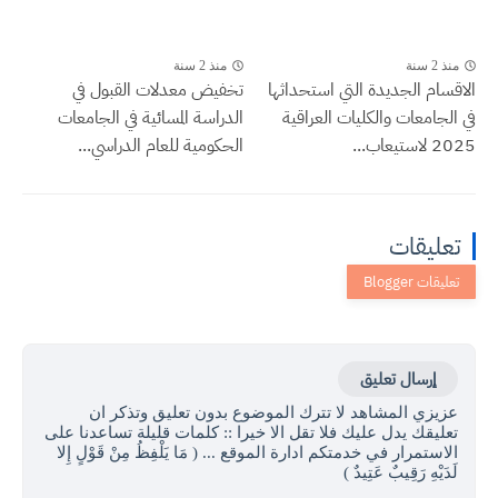
منذ 2 سنة
منذ 2 سنة
الاقسام الجديدة التي استحداثها
تخفيض معدلات القبول في
في الجامعات والكليات العراقية
الدراسة المسائية في الجامعات
2025 لاستيعاب...
الحكومية للعام الدراسي...
تعليقات
إرسال تعليق
عزيزي المشاهد لا تترك الموضوع بدون تعليق وتذكر ان
تعليقك يدل عليك فلا تقل الا خيرا :: كلمات قليلة تساعدنا على
الاستمرار في خدمتكم ادارة الموقع ... ( مَا يَلْفِظُ مِنْ قَوْلٍ إِلا
لَدَيْهِ رَقِيبٌ عَتِيدٌ )