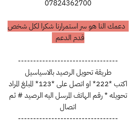
07824362700
دعمك النا هو سر استمرارنا شكرا لكل شخص
قدم الدعم
---------------------------------
طريقة تحويل الرصيد بالاسياسيل
اكتب *222* او اتصل على *123* المبلغ المراد
تحويله * رقم الهاتف المرسل اليه الرصيد # ثم
اتصال
---------------------------------