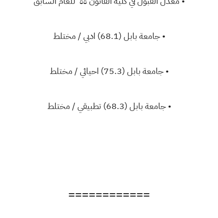
• معدل القبول في كلية القانون ⚖ للعام السابق
• جامعة بابل (68.1) ادبي / مختلط
• جامعة بابل (75.3) احيائي / مختلط
• جامعة بابل (68.3) تطبيقي / مختلط
============