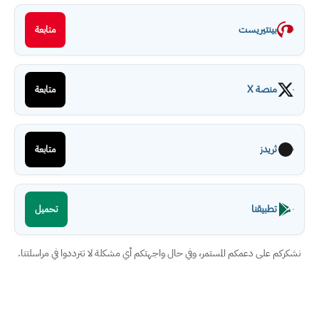
بينتيريست
متابعة
منصة X
متابعة
ثريدز
متابعة
تطبيقنا
تحميل
نشكركم على دعمكم المستمر، وفي حال واجهتكم أي مشكلة لا تترددوا في مراسلتنا.