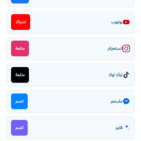
يوتيوب
اشتراك
انستجرام
متابعة
تيك توك
متابعة
ماسنجر
انضم
فايبر
انضم