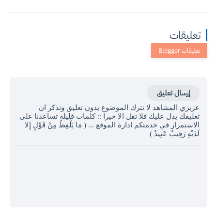
تعليقات
إرسال تعليق
عزيزي المشاهد لا تترك الموضوع بدون تعليق وتذكر ان
تعليقك يدل عليك فلا تقل الا خيرا :: كلمات قليلة تساعدنا على
الاستمرار في خدمتكم ادارة الموقع ... ( مَا يَلْفِظُ مِنْ قَوْلٍ إِلا
لَدَيْهِ رَقِيبٌ عَتِيدٌ )