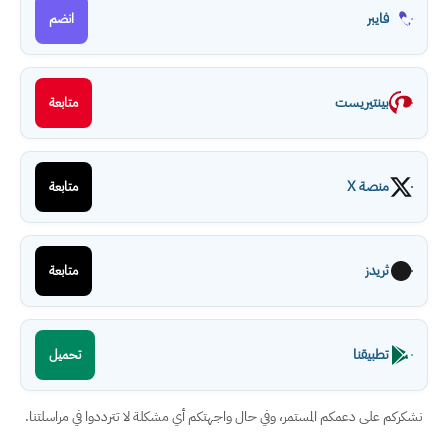
فايبر
انضم
بينتيريست
متابعة
منصة X
متابعة
ثريدز
متابعة
تطبيقنا
تحميل
نشكركم على دعمكم المستمر، وفي حال واجهتكم أي مشكلة لا تترددوا في مراسلتنا.