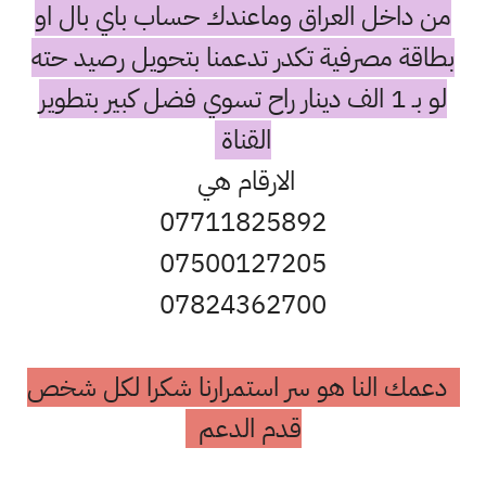
من داخل العراق وماعندك حساب باي بال او
بطاقة مصرفية تكدر تدعمنا بتحويل رصيد حته
لو بـ 1 الف دينار راح تسوي فضل كبير بتطوير
القناة
الارقام هي
07711825892
07500127205
07824362700
دعمك النا هو سر استمرارنا شكرا لكل شخص
قدم الدعم