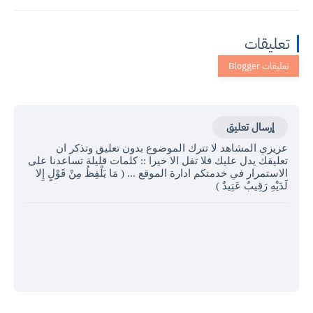
تعليقات
إرسال تعليق
عزيزي المشاهد لا تترك الموضوع بدون تعليق وتذكر ان
تعليقك يدل عليك فلا تقل الا خيرا :: كلمات قليلة تساعدنا على
الاستمرار في خدمتكم ادارة الموقع ... ( مَا يَلْفِظُ مِنْ قَوْلٍ إِلا
لَدَيْهِ رَقِيبٌ عَتِيدٌ )