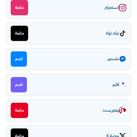
انستجرام
متابعة
تيك توك
متابعة
ماسنجر
انضم
فايبر
انضم
بينتيريست
متابعة
منصة X
متابعة