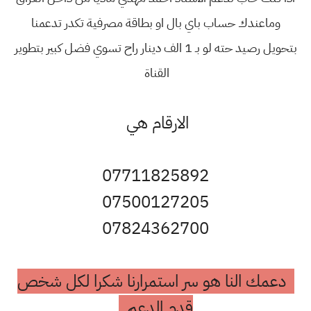
وماعندك حساب باي بال او بطاقة مصرفية تكدر تدعمنا
بتحويل رصيد حته لو بـ 1 الف دينار راح تسوي فضل كبير بتطوير
القناة
الارقام هي
07711825892
07500127205
07824362700
دعمك النا هو سر استمرارنا شكرا لكل شخص
قدم الدعم