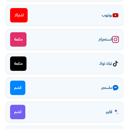
يوتيوب
اشتراك
انستجرام
متابعة
تيك توك
متابعة
ماسنجر
انضم
فايبر
انضم