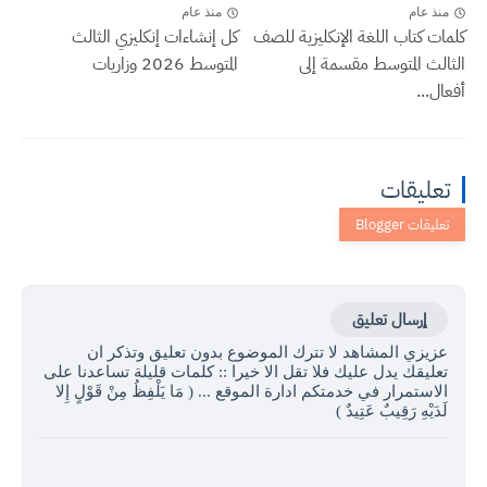
منذ عام
منذ عام
كلمات كتاب اللغة الإنكليزية للصف
كل إنشاءات إنكليزي الثالث
الثالث المتوسط مقسمة إلى
المتوسط 2026 وزاريات
أفعال...
تعليقات
إرسال تعليق
عزيزي المشاهد لا تترك الموضوع بدون تعليق وتذكر ان
تعليقك يدل عليك فلا تقل الا خيرا :: كلمات قليلة تساعدنا على
الاستمرار في خدمتكم ادارة الموقع ... ( مَا يَلْفِظُ مِنْ قَوْلٍ إِلا
لَدَيْهِ رَقِيبٌ عَتِيدٌ )