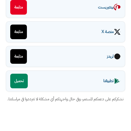
بينتيريست
متابعة
منصة X
متابعة
ثريدز
متابعة
تطبيقنا
تحميل
نشكركم على دعمكم المستمر، وفي حال واجهتكم أي مشكلة لا تترددوا في مراسلتنا.