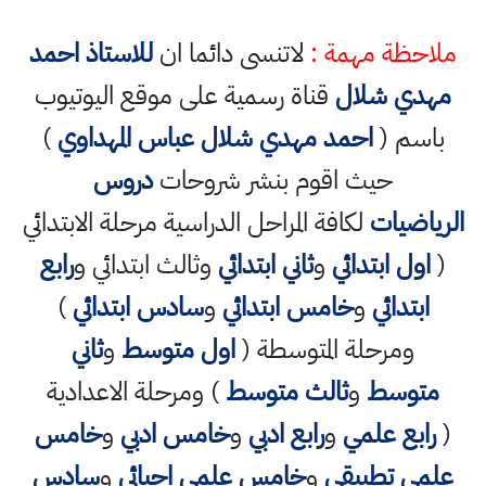
ملاحظة مهمة :
لاتنسى دائما ان
للاستاذ احمد
مهدي شلال
قناة رسمية على موقع اليوتيوب
باسم (
احمد مهدي شلال عباس المهداوي
)
حيث اقوم بنشر شروحات
دروس
الرياضيات
لكافة المراحل الدراسية مرحلة الابتدائي
(
اول ابتدائي
و
ثاني ابتدائي
وثالث ابتدائي و
رابع
ابتدائي
و
خامس ابتدائي
و
سادس ابتدائي
)
ومرحلة المتوسطة (
اول متوسط
و
ثاني
متوسط
و
ثالث متوسط
) ومرحلة الاعدادية
(
رابع علمي
و
رابع ادبي
و
خامس ادبي
و
خامس
علمي تطبيقي
و
خامس علمي احيائي
و
سادس