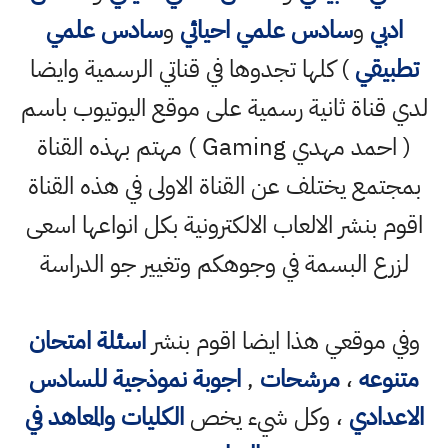
ادبي
و
سادس علمي احيائي
و
سادس علمي
تطبيقي
) كلها تجدوها في قناتي الرسمية وايضا
لدي قناة ثانية رسمية على موقع اليوتيوب باسم
( احمد مهدي Gaming ) مهتم بهذه القناة
بمجتمع يختلف عن القناة الاولى في هذه القناة
اقوم بنشر الالعاب الالكترونية بكل انواعها اسعى
لزرع البسمة في وجوهكم وتغيير جو الدراسة
وفي موقعي هذا ايضا اقوم بنشر
اسئلة امتحان
متنوعه
،
مرشحات
,
اجوبة نموذجية للسادس
الاعدادي
، وكل شيء يخص
الكليات والمعاهد في