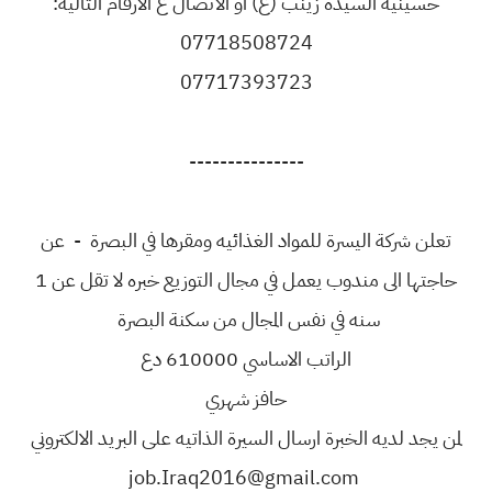
حسينية السيدة زينب (ع) او الاتصال ع الارقام التاليه:
07718508724
07717393723
---------------
تعلن شركة اليسرة للمواد الغذائيه ومقرها في البصرة - عن
حاجتها الى مندوب يعمل في مجال التوزيع خبره لا تقل عن 1
سنه في نفس المجال من سكنة البصرة
الراتب الاساسي 610000 دع
حافز شهري
لمن يجد لديه الخبرة ارسال السيرة الذاتيه على البريد الالكتروني
job.Iraq2016@gmail.com