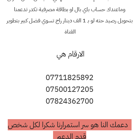
وماعندك حساب باي بال او بطاقة مصرفية تكدر تدعمنا
بتحويل رصيد حته لو بـ 1 الف دينار راح تسوي فضل كبير بتطوير
القناة
الارقام هي
07711825892
07500127205
07824362700
دعمك النا هو سر استمرارنا شكرا لكل شخص
قدم الدعم