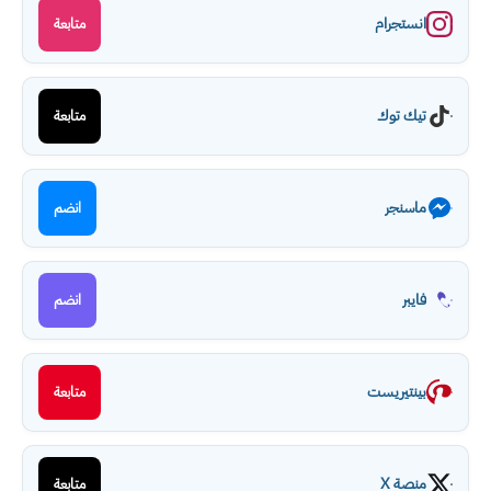
انستجرام
متابعة
تيك توك
متابعة
ماسنجر
انضم
فايبر
انضم
بينتيريست
متابعة
منصة X
متابعة