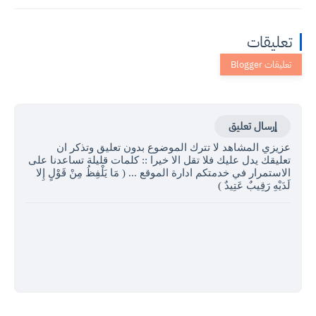
تعليقات
إرسال تعليق
عزيزي المشاهد لا تترك الموضوع بدون تعليق وتذكر ان
تعليقك يدل عليك فلا تقل الا خيرا :: كلمات قليلة تساعدنا على
الاستمرار في خدمتكم ادارة الموقع ... ( مَا يَلْفِظُ مِنْ قَوْلٍ إِلا
لَدَيْهِ رَقِيبٌ عَتِيدٌ )