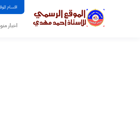
اقسام الموق
اخبار منو