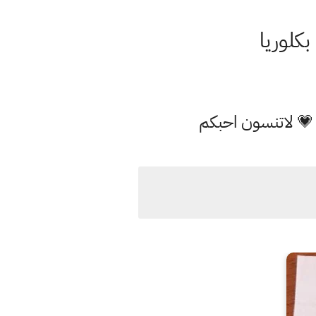
 💗 لاتنسون احبكم