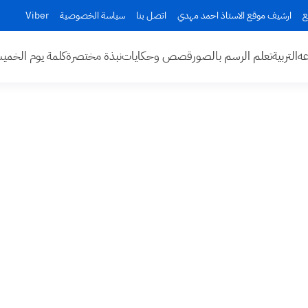
ع
ارشيف موقع الاستاذ احمد مهدي
اتصل بنا
سياسة الخصوصية
Viber
عه
التربية
تعلم الرسم بالصور
قصص وحكايات
نبذة مختصرة
كلمة يوم الخم