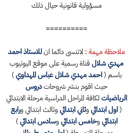
مسؤولية قانونية حيال ذلك
==========
ملاحظة مهمة :
لاتنسى دائما ان
للاستاذ احمد
مهدي شلال
قناة رسمية على موقع اليوتيوب
باسم (
احمد مهدي شلال عباس المهداوي
)
حيث اقوم بنشر شروحات
دروس
الرياضيات
لكافة المراحل الدراسية مرحلة الابتدائي
(
اول ابتدائي
و
ثاني ابتدائي
وثالث ابتدائي و
رابع
ابتدائي
و
خامس ابتدائي
و
سادس ابتدائي
)
ومرحلة المتوسطة (
اول متوسط
و
ثاني