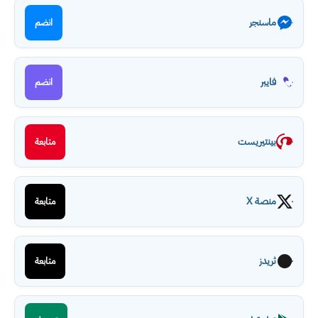
ماسنجر
انضم
فايبر
انضم
بينتيريست
متابعة
منصة X
متابعة
ثريدز
متابعة