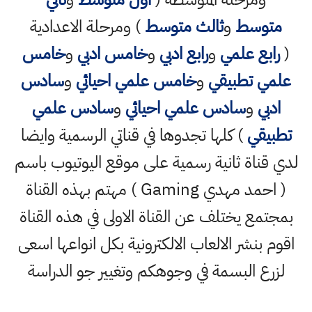
متوسط
و
ثالث متوسط
) ومرحلة الاعدادية
(
رابع علمي
و
رابع ادبي
و
خامس ادبي
و
خامس
علمي تطبيقي
و
خامس علمي احيائي
و
سادس
ادبي
و
سادس علمي احيائي
و
سادس علمي
تطبيقي
) كلها تجدوها في قناتي الرسمية وايضا
لدي قناة ثانية رسمية على موقع اليوتيوب باسم
( احمد مهدي Gaming ) مهتم بهذه القناة
بمجتمع يختلف عن القناة الاولى في هذه القناة
اقوم بنشر الالعاب الالكترونية بكل انواعها اسعى
لزرع البسمة في وجوهكم وتغيير جو الدراسة