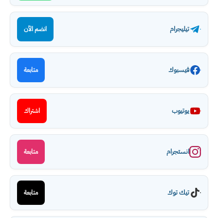
تيليجرام
انضم الآن
فيسبوك
متابعة
يوتيوب
اشتراك
انستجرام
متابعة
تيك توك
متابعة