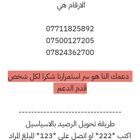
الارقام هي
07711825892
07500127205
07824362700
دعمك النا هو سر استمرارنا شكرا لكل شخص
قدم الدعم
---------------------------------
طريقة تحويل الرصيد بالاسياسيل
اكتب *222* او اتصل على *123* المبلغ المراد