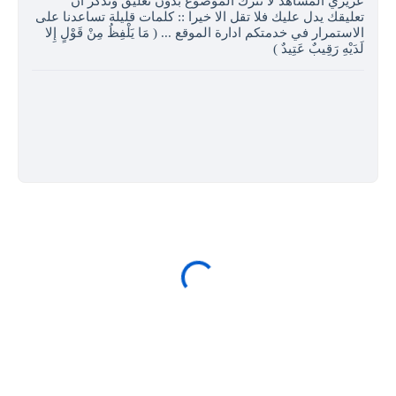
عزيزي المشاهد لا تترك الموضوع بدون تعليق وتذكر ان
تعليقك يدل عليك فلا تقل الا خيرا :: كلمات قليلة تساعدنا على
الاستمرار في خدمتكم ادارة الموقع ... ( مَا يَلْفِظُ مِنْ قَوْلٍ إِلا
لَدَيْهِ رَقِيبٌ عَتِيدٌ )