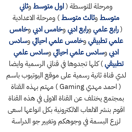
ومرحلة المتوسطة (
اول متوسط
و
ثاني
متوسط
و
ثالث متوسط
) ومرحلة الاعدادية
(
رابع علمي
و
رابع ادبي
و
خامس ادبي
و
خامس
علمي تطبيقي
و
خامس علمي احيائي
و
سادس
ادبي
و
سادس علمي احيائي
و
سادس علمي
تطبيقي
) كلها تجدوها في قناتي الرسمية وايضا
لدي قناة ثانية رسمية على موقع اليوتيوب باسم
( احمد مهدي Gaming ) مهتم بهذه القناة
بمجتمع يختلف عن القناة الاولى في هذه القناة
اقوم بنشر الالعاب الالكترونية بكل انواعها اسعى
لزرع البسمة في وجوهكم وتغيير جو الدراسة