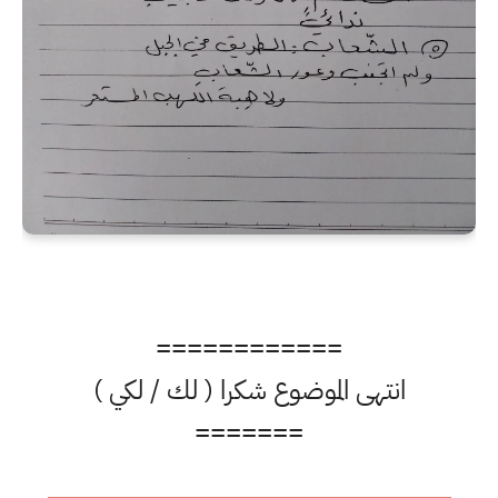
============
انتهى الموضوع شكرا ( لك / لكي )
=======