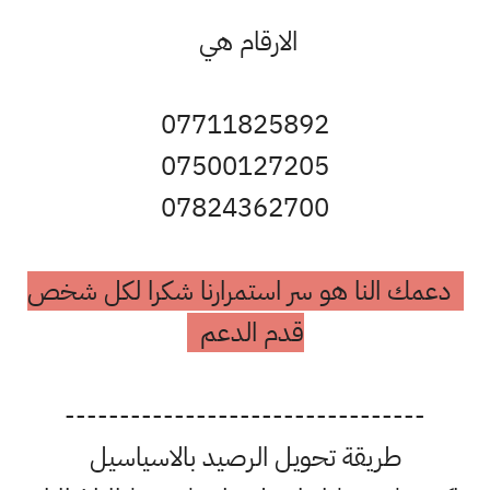
الارقام هي
07711825892
07500127205
07824362700
دعمك النا هو سر استمرارنا شكرا لكل شخص
قدم الدعم
---------------------------------
طريقة تحويل الرصيد بالاسياسيل