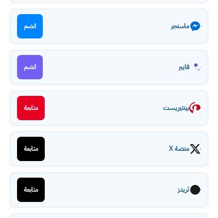
ماسنجر
انضم
فايبر
انضم
بينتيريست
متابعة
منصة X
متابعة
ثريدز
متابعة