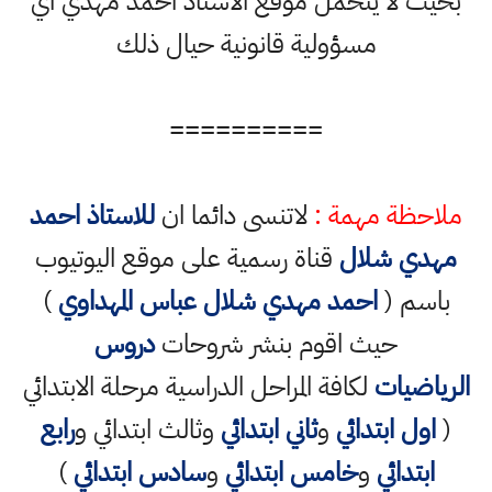
بحيث لا يتحمل موقع الاستاذ احمد مهدي اي
مسؤولية قانونية حيال ذلك
==========
ملاحظة مهمة :
لاتنسى دائما ان
للاستاذ احمد
مهدي شلال
قناة رسمية على موقع اليوتيوب
باسم (
احمد مهدي شلال عباس المهداوي
)
حيث اقوم بنشر شروحات
دروس
الرياضيات
لكافة المراحل الدراسية مرحلة الابتدائي
(
اول ابتدائي
و
ثاني ابتدائي
وثالث ابتدائي و
رابع
ابتدائي
و
خامس ابتدائي
و
سادس ابتدائي
)