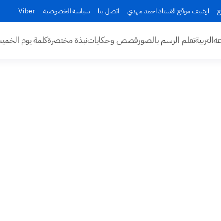
ع
ارشيف موقع الاستاذ احمد مهدي
اتصل بنا
سياسة الخصوصية
Viber
عه
التربية
تعلم الرسم بالصور
قصص وحكايات
نبذة مختصرة
كلمة يوم الخم