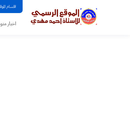
اقسام الموق
اخبار منو