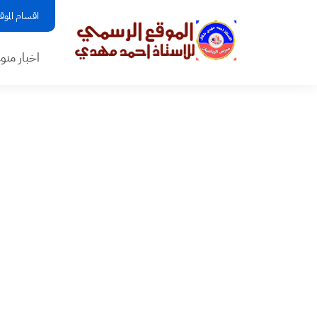
اقسام الموق
اخبار منو