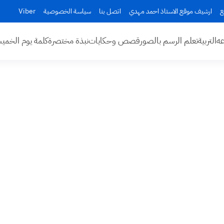
ع
ارشيف موقع الاستاذ احمد مهدي
اتصل بنا
سياسة الخصوصية
Viber
عه
التربية
تعلم الرسم بالصور
قصص وحكايات
نبذة مختصرة
كلمة يوم الخم