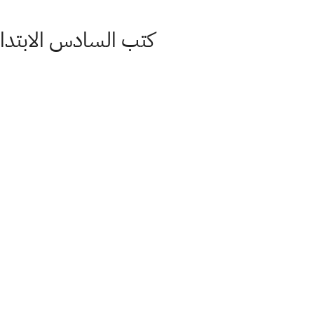
كتب السادس الابتدائي 2021 جميع المواد pdf جاهزة للتحميل PDF رواب