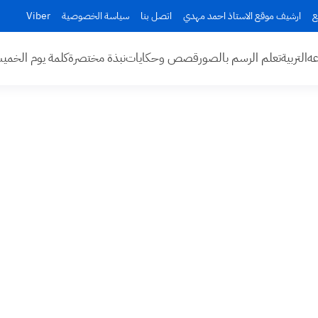
ع
ارشيف موقع الاستاذ احمد مهدي
اتصل بنا
سياسة الخصوصية
Viber
عه
التربية
تعلم الرسم بالصور
قصص وحكايات
نبذة مختصرة
كلمة يوم الخم