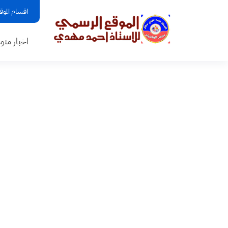
اقسام الموق
اخبار منو