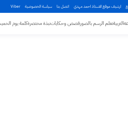
ع
ارشيف موقع الاستاذ احمد مهدي
اتصل بنا
سياسة الخصوصية
Viber
عه
التربية
تعلم الرسم بالصور
قصص وحكايات
نبذة مختصرة
كلمة يوم الخم