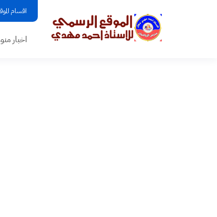
اقسام الموق
اخبار منو