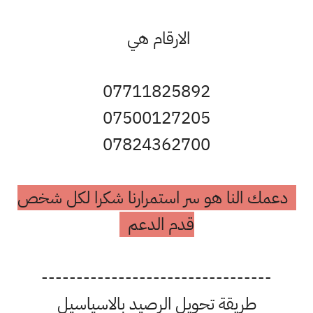
الارقام هي
07711825892
07500127205
07824362700
دعمك النا هو سر استمرارنا شكرا لكل شخص
قدم الدعم
---------------------------------
طريقة تحويل الرصيد بالاسياسيل