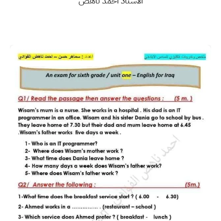
الأستاذ أحمد ناهض