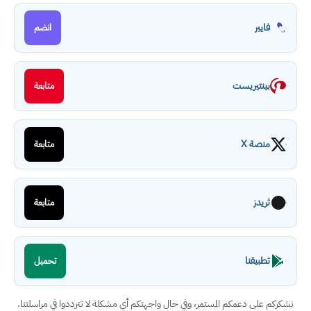
فايبر
انضم
بينتيريست
متابعة
منصة X
متابعة
ثريدز
متابعة
تطبيقنا
تحميل
نشكركم على دعمكم المستمر، وفي حال واجهتكم أي مشكلة لا تترددوا في مراسلتنا.