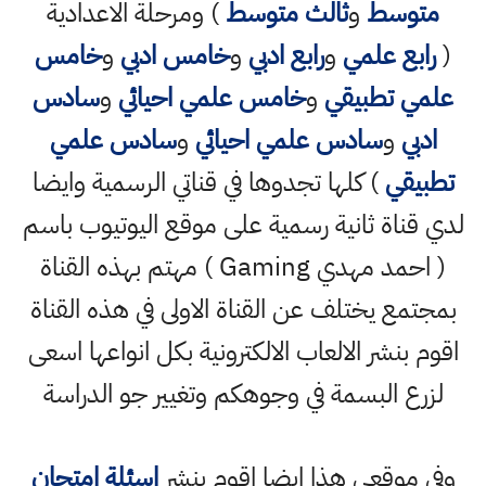
متوسط
و
ثالث متوسط
) ومرحلة الاعدادية
(
رابع علمي
و
رابع ادبي
و
خامس ادبي
و
خامس
علمي تطبيقي
و
خامس علمي احيائي
و
سادس
ادبي
و
سادس علمي احيائي
و
سادس علمي
تطبيقي
) كلها تجدوها في قناتي الرسمية وايضا
لدي قناة ثانية رسمية على موقع اليوتيوب باسم
( احمد مهدي Gaming ) مهتم بهذه القناة
بمجتمع يختلف عن القناة الاولى في هذه القناة
اقوم بنشر الالعاب الالكترونية بكل انواعها اسعى
لزرع البسمة في وجوهكم وتغيير جو الدراسة
وفي موقعي هذا ايضا اقوم بنشر
اسئلة امتحان