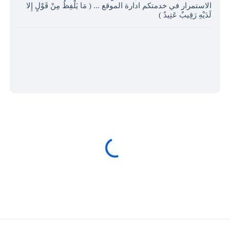
الاستمرار في خدمتكم ادارة الموقع ... ( مَا يَلْفِظُ مِنْ قَوْلٍ إِلا
لَدَيْهِ رَقِيبٌ عَتِيدٌ )