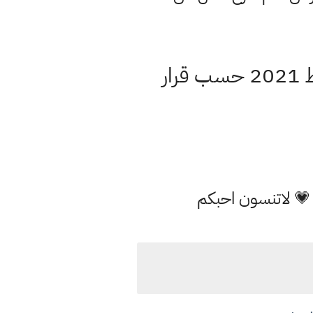
اوراق دفتر شرح وتلخيص الفصل الثاني رياضيات الثالث متوسط 2021 حسب قرار
 💗 لاتنسون احبكم