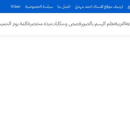
ع
ارشيف موقع الاستاذ احمد مهدي
اتصل بنا
سياسة الخصوصية
Viber
عه
التربية
تعلم الرسم بالصور
قصص وحكايات
نبذة مختصرة
كلمة يوم الخم