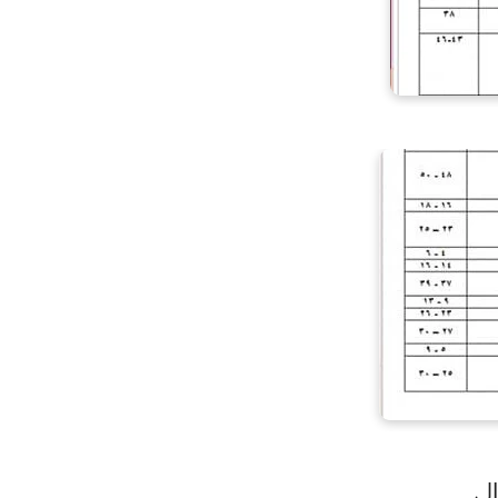
لي ...