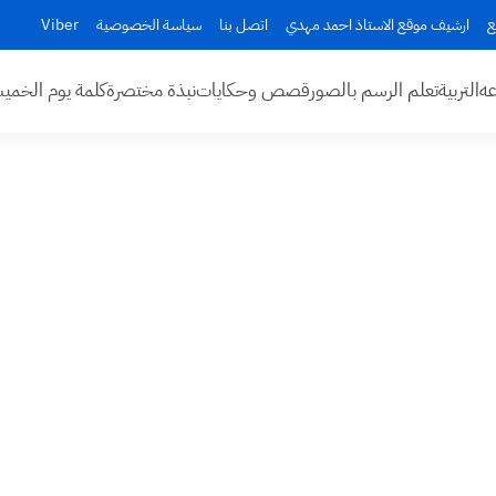
ع
ارشيف موقع الاستاذ احمد مهدي
اتصل بنا
سياسة الخصوصية
Viber
عه
التربية
تعلم الرسم بالصور
قصص وحكايات
نبذة مختصرة
كلمة يوم الخم