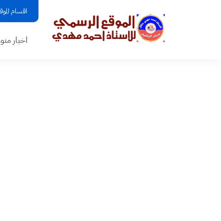
اقسام الموق
اخبار منو