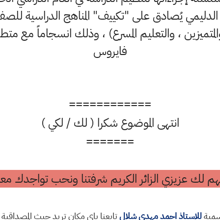
 الدليمي يُصادق على "تكييف" المناهج الدراسية للصفوف 
لمتميزين ، والتعليم المسرع) ، وذلك انسجاماً مع متطل
فايروس
============
انتهى الموضوع شكرا ( لك / لكي )
=======
م لك عزيزي الزائر الكريم شرفتنا ونحب تواجدك معن
رسمية
للاستاذ احمد مهدي شلال
تابعنا باي مكان تريد حيث المصداقية 